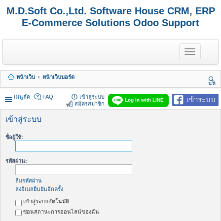
M.D.Soft Co.,Ltd. Software House CRM, ERP
E-Commerce Solutions Odoo Support
T
o
g
g
หน้าเว็บ
หน้าเว็บบอร์ด
l
นห
e
า
n
เมนูลัด
FAQ
เข้าสู่ระบบ
เข้าระบบ
Log in with LINE
a
สมัครสมาชิก
v
i
เข้าสู่ระบบ
g
a
ชื่อผู้ใช้:
t
i
o
รหัสผ่าน:
n
ลืมรหัสผ่าน
ส่งอีเมลยืนยันอีกครั้ง
เข้าสู่ระบบอัตโนมัติ
ซ่อนสถานะการออนไลน์ของฉัน