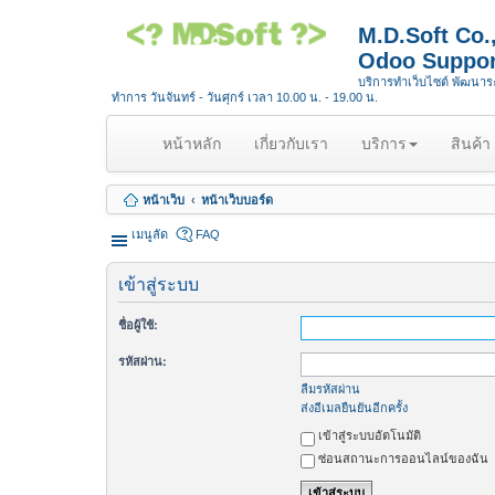
M.D.Soft Co
Odoo Suppor
บริการทำเว็บไซต์ พัฒนา
ทำการ วันจันทร์ - วันศุกร์ เวลา 10.00 น. - 19.00 น.
(
หน้าหลัก
เกี่ยวกับเรา
บริการ
สินค้า
c
u
หน้าเว็บ
หน้าเว็บบอร์ด
r
r
เมนูลัด
FAQ
e
n
เข้าสู่ระบบ
t
)
ชื่อผู้ใช้:
รหัสผ่าน:
ลืมรหัสผ่าน
ส่งอีเมลยืนยันอีกครั้ง
เข้าสู่ระบบอัตโนมัติ
ซ่อนสถานะการออนไลน์ของฉัน