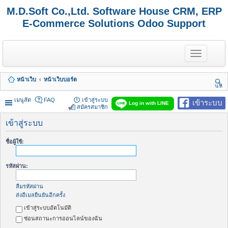
M.D.Soft Co.,Ltd. Software House CRM, ERP
E-Commerce Solutions Odoo Support
T
o
g
g
หน้าเว็บ
หน้าเว็บบอร์ด
l
นห
e
า
n
เมนูลัด
FAQ
เข้าสู่ระบบ
เข้าระบบ
Log in with LINE
a
สมัครสมาชิก
v
i
เข้าสู่ระบบ
g
a
ชื่อผู้ใช้:
t
i
o
รหัสผ่าน:
n
ลืมรหัสผ่าน
ส่งอีเมลยืนยันอีกครั้ง
เข้าสู่ระบบอัตโนมัติ
ซ่อนสถานะการออนไลน์ของฉัน