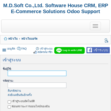
M.D.Soft Co.,Ltd. Software House CRM, ERP
E-Commerce Solutions Odoo Support
T
o
g
g
หน้าเว็บ
หน้าเว็บบอร์ด
l
นห
e
า
n
เมนูลัด
FAQ
เข้าสู่ระบบ
เข้าระบบ
Log in with LINE
a
สมัครสมาชิก
v
i
เข้าสู่ระบบ
g
a
ชื่อผู้ใช้:
t
i
o
รหัสผ่าน:
n
ลืมรหัสผ่าน
ส่งอีเมลยืนยันอีกครั้ง
เข้าสู่ระบบอัตโนมัติ
ซ่อนสถานะการออนไลน์ของฉัน