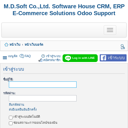
M.D.Soft Co.,Ltd. Software House CRM, ERP
E-Commerce Solutions Odoo Support
T
o
g
g
หน้าเว็บ
หน้าเว็บบอร์ด
l
นห
e
า
n
เมนูลัด
FAQ
เข้าสู่ระบบ
เข้าระบบ
Log in with LINE
a
สมัครสมาชิก
v
i
เข้าสู่ระบบ
g
a
ชื่อผู้ใช้:
t
i
o
รหัสผ่าน:
n
ลืมรหัสผ่าน
ส่งอีเมลยืนยันอีกครั้ง
เข้าสู่ระบบอัตโนมัติ
ซ่อนสถานะการออนไลน์ของฉัน