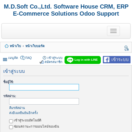
M.D.Soft Co.,Ltd. Software House CRM, ERP
E-Commerce Solutions Odoo Support
T
o
g
g
หน้าเว็บ
หน้าเว็บบอร์ด
l
นห
e
า
n
เมนูลัด
FAQ
เข้าสู่ระบบ
เข้าระบบ
Log in with LINE
a
สมัครสมาชิก
v
i
เข้าสู่ระบบ
g
a
ชื่อผู้ใช้:
t
i
o
รหัสผ่าน:
n
ลืมรหัสผ่าน
ส่งอีเมลยืนยันอีกครั้ง
เข้าสู่ระบบอัตโนมัติ
ซ่อนสถานะการออนไลน์ของฉัน