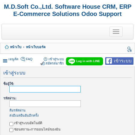
M.D.Soft Co.,Ltd. Software House CRM, ERP
E-Commerce Solutions Odoo Support
T
o
g
g
หน้าเว็บ
หน้าเว็บบอร์ด
l
นห
e
า
n
เมนูลัด
FAQ
เข้าสู่ระบบ
เข้าระบบ
Log in with LINE
a
สมัครสมาชิก
v
i
เข้าสู่ระบบ
g
a
ชื่อผู้ใช้:
t
i
o
รหัสผ่าน:
n
ลืมรหัสผ่าน
ส่งอีเมลยืนยันอีกครั้ง
เข้าสู่ระบบอัตโนมัติ
ซ่อนสถานะการออนไลน์ของฉัน