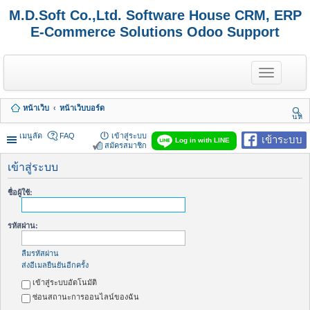
M.D.Soft Co.,Ltd. Software House CRM, ERP
E-Commerce Solutions Odoo Support
T
o
g
g
หน้าเว็บ
หน้าเว็บบอร์ด
l
นห
e
า
n
เมนูลัด
FAQ
เข้าสู่ระบบ
เข้าระบบ
Log in with LINE
a
สมัครสมาชิก
v
i
เข้าสู่ระบบ
g
a
ชื่อผู้ใช้:
t
i
o
รหัสผ่าน:
n
ลืมรหัสผ่าน
ส่งอีเมลยืนยันอีกครั้ง
เข้าสู่ระบบอัตโนมัติ
ซ่อนสถานะการออนไลน์ของฉัน