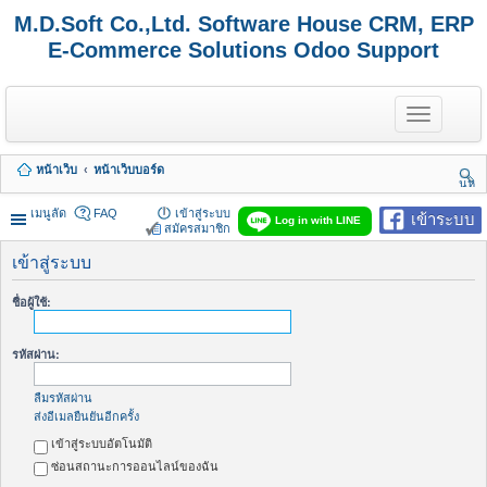
M.D.Soft Co.,Ltd. Software House CRM, ERP
E-Commerce Solutions Odoo Support
T
o
g
g
หน้าเว็บ
หน้าเว็บบอร์ด
l
นห
e
า
n
เมนูลัด
FAQ
เข้าสู่ระบบ
เข้าระบบ
Log in with LINE
a
สมัครสมาชิก
v
i
เข้าสู่ระบบ
g
a
ชื่อผู้ใช้:
t
i
o
รหัสผ่าน:
n
ลืมรหัสผ่าน
ส่งอีเมลยืนยันอีกครั้ง
เข้าสู่ระบบอัตโนมัติ
ซ่อนสถานะการออนไลน์ของฉัน