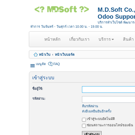
M.D.Soft Co
Odoo Suppor
บริการทำเว็บไซต์ พัฒนา
ทำการ วันจันทร์ - วันศุกร์ เวลา 10.00 น. - 19.00 น.
(
หน้าหลัก
เกี่ยวกับเรา
บริการ
สินค้า
c
u
หน้าเว็บ
หน้าเว็บบอร์ด
r
r
เมนูลัด
FAQ
e
n
เข้าสู่ระบบ
t
)
ชื่อผู้ใช้:
รหัสผ่าน:
ลืมรหัสผ่าน
ส่งอีเมลยืนยันอีกครั้ง
เข้าสู่ระบบอัตโนมัติ
ซ่อนสถานะการออนไลน์ของฉัน