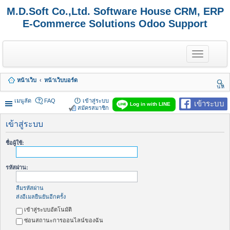
M.D.Soft Co.,Ltd. Software House CRM, ERP
E-Commerce Solutions Odoo Support
T
o
g
g
หน้าเว็บ
หน้าเว็บบอร์ด
l
นห
e
า
n
เมนูลัด
FAQ
เข้าสู่ระบบ
เข้าระบบ
Log in with LINE
a
สมัครสมาชิก
v
i
เข้าสู่ระบบ
g
a
ชื่อผู้ใช้:
t
i
o
รหัสผ่าน:
n
ลืมรหัสผ่าน
ส่งอีเมลยืนยันอีกครั้ง
เข้าสู่ระบบอัตโนมัติ
ซ่อนสถานะการออนไลน์ของฉัน