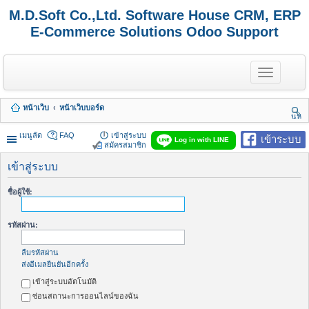
M.D.Soft Co.,Ltd. Software House CRM, ERP
E-Commerce Solutions Odoo Support
T
o
g
g
หน้าเว็บ
หน้าเว็บบอร์ด
l
นห
e
า
n
เมนูลัด
FAQ
เข้าสู่ระบบ
เข้าระบบ
Log in with LINE
a
สมัครสมาชิก
v
i
เข้าสู่ระบบ
g
a
ชื่อผู้ใช้:
t
i
o
รหัสผ่าน:
n
ลืมรหัสผ่าน
ส่งอีเมลยืนยันอีกครั้ง
เข้าสู่ระบบอัตโนมัติ
ซ่อนสถานะการออนไลน์ของฉัน