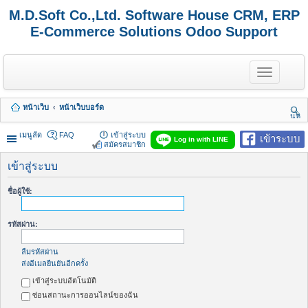
M.D.Soft Co.,Ltd. Software House CRM, ERP
E-Commerce Solutions Odoo Support
T
o
g
g
หน้าเว็บ
หน้าเว็บบอร์ด
l
นห
e
า
n
เมนูลัด
FAQ
เข้าสู่ระบบ
เข้าระบบ
Log in with LINE
a
สมัครสมาชิก
v
i
เข้าสู่ระบบ
g
a
ชื่อผู้ใช้:
t
i
o
รหัสผ่าน:
n
ลืมรหัสผ่าน
ส่งอีเมลยืนยันอีกครั้ง
เข้าสู่ระบบอัตโนมัติ
ซ่อนสถานะการออนไลน์ของฉัน