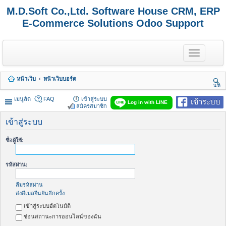
M.D.Soft Co.,Ltd. Software House CRM, ERP
E-Commerce Solutions Odoo Support
T
o
g
g
หน้าเว็บ
หน้าเว็บบอร์ด
l
นห
e
า
n
เมนูลัด
FAQ
เข้าสู่ระบบ
เข้าระบบ
Log in with LINE
a
สมัครสมาชิก
v
i
เข้าสู่ระบบ
g
a
ชื่อผู้ใช้:
t
i
o
รหัสผ่าน:
n
ลืมรหัสผ่าน
ส่งอีเมลยืนยันอีกครั้ง
เข้าสู่ระบบอัตโนมัติ
ซ่อนสถานะการออนไลน์ของฉัน