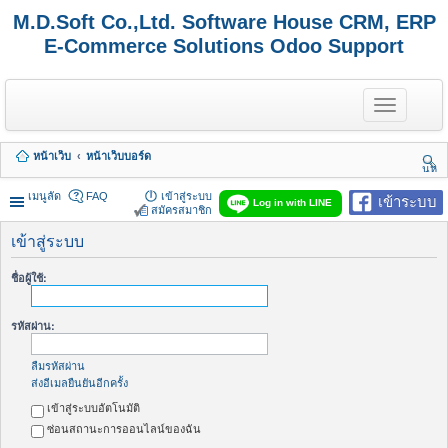
M.D.Soft Co.,Ltd. Software House CRM, ERP
E-Commerce Solutions Odoo Support
T
o
g
g
หน้าเว็บ
หน้าเว็บบอร์ด
l
นห
e
า
n
เมนูลัด
FAQ
เข้าสู่ระบบ
เข้าระบบ
Log in with LINE
a
สมัครสมาชิก
v
i
เข้าสู่ระบบ
g
a
ชื่อผู้ใช้:
t
i
o
รหัสผ่าน:
n
ลืมรหัสผ่าน
ส่งอีเมลยืนยันอีกครั้ง
เข้าสู่ระบบอัตโนมัติ
ซ่อนสถานะการออนไลน์ของฉัน