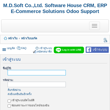
M.D.Soft Co.,Ltd. Software House CRM, ERP
E-Commerce Solutions Odoo Support
T
o
g
g
หน้าเว็บ
หน้าเว็บบอร์ด
l
นห
e
า
n
เมนูลัด
FAQ
เข้าสู่ระบบ
เข้าระบบ
Log in with LINE
a
สมัครสมาชิก
v
i
เข้าสู่ระบบ
g
a
ชื่อผู้ใช้:
t
i
o
รหัสผ่าน:
n
ลืมรหัสผ่าน
ส่งอีเมลยืนยันอีกครั้ง
เข้าสู่ระบบอัตโนมัติ
ซ่อนสถานะการออนไลน์ของฉัน