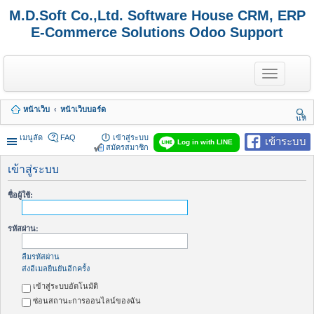
M.D.Soft Co.,Ltd. Software House CRM, ERP
E-Commerce Solutions Odoo Support
T
o
g
g
หน้าเว็บ
หน้าเว็บบอร์ด
l
นห
e
า
n
เมนูลัด
FAQ
เข้าสู่ระบบ
เข้าระบบ
Log in with LINE
a
สมัครสมาชิก
v
i
เข้าสู่ระบบ
g
a
ชื่อผู้ใช้:
t
i
o
รหัสผ่าน:
n
ลืมรหัสผ่าน
ส่งอีเมลยืนยันอีกครั้ง
เข้าสู่ระบบอัตโนมัติ
ซ่อนสถานะการออนไลน์ของฉัน