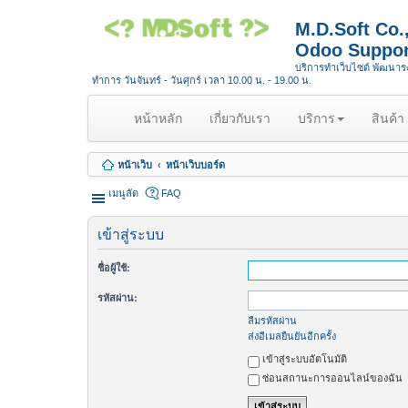
M.D.Soft Co
Odoo Suppor
บริการทำเว็บไซต์ พัฒนา
ทำการ วันจันทร์ - วันศุกร์ เวลา 10.00 น. - 19.00 น.
(
หน้าหลัก
เกี่ยวกับเรา
บริการ
สินค้า
c
u
หน้าเว็บ
หน้าเว็บบอร์ด
r
r
เมนูลัด
FAQ
e
n
เข้าสู่ระบบ
t
)
ชื่อผู้ใช้:
รหัสผ่าน:
ลืมรหัสผ่าน
ส่งอีเมลยืนยันอีกครั้ง
เข้าสู่ระบบอัตโนมัติ
ซ่อนสถานะการออนไลน์ของฉัน