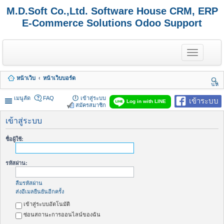
M.D.Soft Co.,Ltd. Software House CRM, ERP
E-Commerce Solutions Odoo Support
T
o
g
g
หน้าเว็บ
หน้าเว็บบอร์ด
l
นห
e
า
n
เมนูลัด
FAQ
เข้าสู่ระบบ
เข้าระบบ
Log in with LINE
a
สมัครสมาชิก
v
i
เข้าสู่ระบบ
g
a
ชื่อผู้ใช้:
t
i
o
รหัสผ่าน:
n
ลืมรหัสผ่าน
ส่งอีเมลยืนยันอีกครั้ง
เข้าสู่ระบบอัตโนมัติ
ซ่อนสถานะการออนไลน์ของฉัน