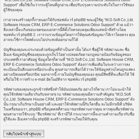
“M.D.Soft Co.,Ltd. Software House CRM, ERP E-Commerce Solutions Odoo
Support” เพื่อใช้เก็บว่ากระทู้ไหนที่ถูกอ่าน เพื่อปรับปรุงความประทับใจในการใช้ของ
ผู้ใช้ของคุณ
เราอาจจะสร้างคุกกี้ภายนอกให้กับซอฟต์แวร์ phpBB ขณะผู้ใช้ดู “M.D.Soft Co.,Ltd.
Software House CRM, ERP E-Commerce Solutions Odoo Support” ด้วย แม้ว่า
สิ่งเหล่านี้จะเกินขอบเขตของเอกสารนี้ที่ตั้งใจครอบคลุมเพียงแค่หน้าที่สร้างโดย
ซอฟท์แวร์ phpBB 2. เรารวบรวมข้อมูลโดยการให้คุณส่งข้อมูลมาให้เราโดยตรง คุณ
อาจจะใช้การโพสต์แบบไม่ประสงค์ออกนามก็ได้
บัญชีของคุณจะประกอบด้วยข้อมูลที่จำเป็นเท่านั้น ได้แก่ ชื่อผู้ใช้ รหัสผ่านและ ชื่อ
อีเมล ข้อมูลบัญชีของคุณจะถูกเก็บไว้อย่างปลอดภัยตามกฎหมายป้องกันข้อมูลของ
ประเทศที่เราอาศัยอยู่ ข้อมูลใดๆก็ตามที่ “M.D.Soft Co.,Ltd. Software House CRM,
ERP E-Commerce Solutions Odoo Support” ต้องการเพิ่มเติมในระหว่างการลง
ทะเบียนเป็นสิ่งนอกเหนือประเด็น คุณสามารถเลือกได้ว่าจะให้ข้อมูลส่วนไหนถูกแสดง
อย่างเปิดเผยหรือปกปิด นอกจากนี้ ภายในบัญชีของคุณเอง คุณมีสิทธิ์ที่จะเลือกให้ ใช้
หรือไม่ใช้ การสร้าง e-mail อัตโนมัติจาก ซอฟท์แวร์ phpBB
รหัสผ่านของคุณจะถูกเข้ารหัสซึ่งทำให้มันปลอดภัย อย่างไรก็ตาม เราไม่แนะนำให้
คุณใช้รหัสผ่านเดียวกันกับหลายๆเวบ รหัสผ่านของคุณมีความสำคัญต่อ “M.D.Soft
Co.,Ltd. Software House CRM, ERP E-Commerce Solutions Odoo Support” ดัง
นั้น กรุณาเก็บรักษาเป็นอย่างดี และอย่าให้รหัสผ่านนี้กับใครอื่น จะไม่มีกรณีที่ บริษัท
ในเครือของเรา, phpBB หรือบุคคลที่สามมาขอรหัสผ่านจากคุณ หากคุณลืมรหัสผ่าน
คุณสามารถใช้ระบบ “ลืมรหัสผ่าน” ที่เรามีให้ กระบวนการนี้จะถามคำถามเกี่ยวกับชื่อ
ผู้ใช้และ อีเมลจากนั้น phpBB จะสร้างรหัสผ่านใหม่ให้กับคุณ
กลับไปหน้าเข้าสู่ระบบ