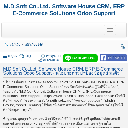
M.D.Soft Co.,Ltd. Software House CRM, ERP
E-Commerce Solutions Odoo Support
T
o
g
g
หน้าเว็บ
หน้าเว็บบอร์ด
l
นห
e
า
n
เมนูลัด
FAQ
เข้าสู่ระบบ
เข้าระบบ
Log in with LINE
a
สมัครสมาชิก
v
i
M.D.Soft Co.,Ltd. Software House CRM, ERP E-Commerce
Solutions Odoo Support - นโยบายการปกป้องข้อมูลส่วนตัว
g
a
t
นโบบายนี้อธิบายถึงรายละเอียดว่า “M.D.Soft Co.,Ltd. Software House CRM, ERP
i
E-Commerce Solutions Odoo Support” ร่วมกับบริษัทในเครือ ((ในที่นี้คือ “เรา”,
o
“ของเรา” , “M.D.Soft Co.,Ltd. Software House CRM, ERP E-Commerce
n
Solutions Odoo Support”, “https://www.mdsoft.co.th/support”) และ phpBB (ในที่นี้
คือ “พวกเขา”, “ของพวกเขา”, “phpBB software”, “www.phpbb.com”, “phpBB
Group”, “phpBB Teams”) ใช้ข้อมูลที่เก็บรวบรวมจากการใช้ของคุณอย่างไร (ในที่นี้
คือ “ข้อมูลของคุณ”)
ข้อมูลของคุณถูกเก็บรวบรวมด้วยวิธีการ 2 วิธี 1. การใช้คุกกี้ คุกกี้สองไฟล์แรกจะมี
user-id และ session-id อยู่ คุกกี้ไฟล์ที่สามจะสร้างเมื่อคุณอ่านกระทู้ภายใน