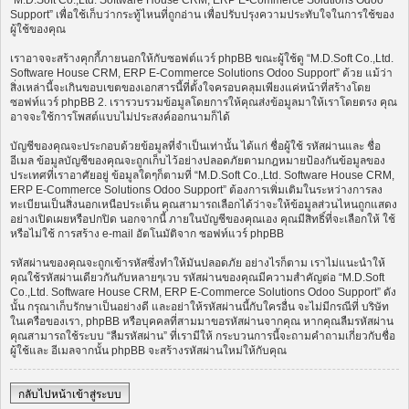
“M.D.Soft Co.,Ltd. Software House CRM, ERP E-Commerce Solutions Odoo
Support” เพื่อใช้เก็บว่ากระทู้ไหนที่ถูกอ่าน เพื่อปรับปรุงความประทับใจในการใช้ของ
ผู้ใช้ของคุณ
เราอาจจะสร้างคุกกี้ภายนอกให้กับซอฟต์แวร์ phpBB ขณะผู้ใช้ดู “M.D.Soft Co.,Ltd.
Software House CRM, ERP E-Commerce Solutions Odoo Support” ด้วย แม้ว่า
สิ่งเหล่านี้จะเกินขอบเขตของเอกสารนี้ที่ตั้งใจครอบคลุมเพียงแค่หน้าที่สร้างโดย
ซอฟท์แวร์ phpBB 2. เรารวบรวมข้อมูลโดยการให้คุณส่งข้อมูลมาให้เราโดยตรง คุณ
อาจจะใช้การโพสต์แบบไม่ประสงค์ออกนามก็ได้
บัญชีของคุณจะประกอบด้วยข้อมูลที่จำเป็นเท่านั้น ได้แก่ ชื่อผู้ใช้ รหัสผ่านและ ชื่อ
อีเมล ข้อมูลบัญชีของคุณจะถูกเก็บไว้อย่างปลอดภัยตามกฎหมายป้องกันข้อมูลของ
ประเทศที่เราอาศัยอยู่ ข้อมูลใดๆก็ตามที่ “M.D.Soft Co.,Ltd. Software House CRM,
ERP E-Commerce Solutions Odoo Support” ต้องการเพิ่มเติมในระหว่างการลง
ทะเบียนเป็นสิ่งนอกเหนือประเด็น คุณสามารถเลือกได้ว่าจะให้ข้อมูลส่วนไหนถูกแสดง
อย่างเปิดเผยหรือปกปิด นอกจากนี้ ภายในบัญชีของคุณเอง คุณมีสิทธิ์ที่จะเลือกให้ ใช้
หรือไม่ใช้ การสร้าง e-mail อัตโนมัติจาก ซอฟท์แวร์ phpBB
รหัสผ่านของคุณจะถูกเข้ารหัสซึ่งทำให้มันปลอดภัย อย่างไรก็ตาม เราไม่แนะนำให้
คุณใช้รหัสผ่านเดียวกันกับหลายๆเวบ รหัสผ่านของคุณมีความสำคัญต่อ “M.D.Soft
Co.,Ltd. Software House CRM, ERP E-Commerce Solutions Odoo Support” ดัง
นั้น กรุณาเก็บรักษาเป็นอย่างดี และอย่าให้รหัสผ่านนี้กับใครอื่น จะไม่มีกรณีที่ บริษัท
ในเครือของเรา, phpBB หรือบุคคลที่สามมาขอรหัสผ่านจากคุณ หากคุณลืมรหัสผ่าน
คุณสามารถใช้ระบบ “ลืมรหัสผ่าน” ที่เรามีให้ กระบวนการนี้จะถามคำถามเกี่ยวกับชื่อ
ผู้ใช้และ อีเมลจากนั้น phpBB จะสร้างรหัสผ่านใหม่ให้กับคุณ
กลับไปหน้าเข้าสู่ระบบ