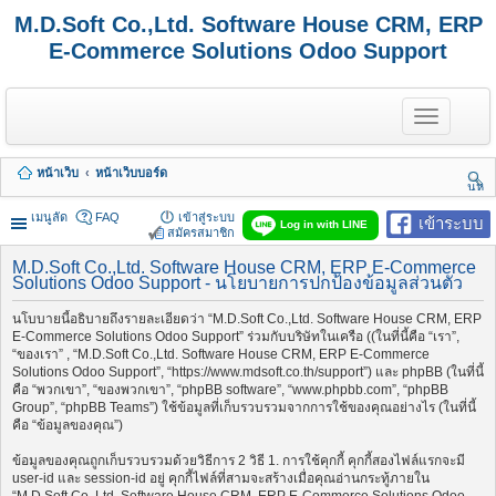
M.D.Soft Co.,Ltd. Software House CRM, ERP
E-Commerce Solutions Odoo Support
T
o
g
g
หน้าเว็บ
หน้าเว็บบอร์ด
l
นห
e
า
n
เมนูลัด
FAQ
เข้าสู่ระบบ
เข้าระบบ
Log in with LINE
a
สมัครสมาชิก
v
i
M.D.Soft Co.,Ltd. Software House CRM, ERP E-Commerce
Solutions Odoo Support - นโยบายการปกป้องข้อมูลส่วนตัว
g
a
t
นโบบายนี้อธิบายถึงรายละเอียดว่า “M.D.Soft Co.,Ltd. Software House CRM, ERP
i
E-Commerce Solutions Odoo Support” ร่วมกับบริษัทในเครือ ((ในที่นี้คือ “เรา”,
o
“ของเรา” , “M.D.Soft Co.,Ltd. Software House CRM, ERP E-Commerce
n
Solutions Odoo Support”, “https://www.mdsoft.co.th/support”) และ phpBB (ในที่นี้
คือ “พวกเขา”, “ของพวกเขา”, “phpBB software”, “www.phpbb.com”, “phpBB
Group”, “phpBB Teams”) ใช้ข้อมูลที่เก็บรวบรวมจากการใช้ของคุณอย่างไร (ในที่นี้
คือ “ข้อมูลของคุณ”)
ข้อมูลของคุณถูกเก็บรวบรวมด้วยวิธีการ 2 วิธี 1. การใช้คุกกี้ คุกกี้สองไฟล์แรกจะมี
user-id และ session-id อยู่ คุกกี้ไฟล์ที่สามจะสร้างเมื่อคุณอ่านกระทู้ภายใน