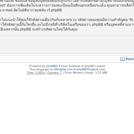
 รหัสผ่านและ ชื่ออีเมล ข้อมูลบัญชีของคุณจะถูกเก็บไว้อย่างปลอดภัยตามกฎหมายป้องกันข้อมู
ต้องการเพิ่มเติมในระหว่างการลงทะเบียนเป็นสิ่งนอกเหนือประเด็น คุณสามารถเลือกได้
้าง e-mail อัตโนมัติจาก ซอฟท์แวร์ phpBB
 เราไม่แนะนำให้คุณใช้รหัสผ่านเดียวกันกับหลายๆเวบ รหัสผ่านของคุณมีความสำคัญต่อ 
ย่าให้รหัสผ่านนี้กับใครอื่น จะไม่มีกรณีที่ บริษัทในเครือของเรา, phpBB หรือบุคคลที่ส
ละ อีเมลจากนั้น phpBB จะสร้างรหัสผ่านใหม่ให้กับคุณ
ติดต่
Powered by
phpBB
® Forum Software © phpBB Limited
Thai language by
Mindphp.com
&
phpBBThailand.com
Time: 0.062s
|
Queries: 7
| Peak Memory Usage: 3.21 MiB