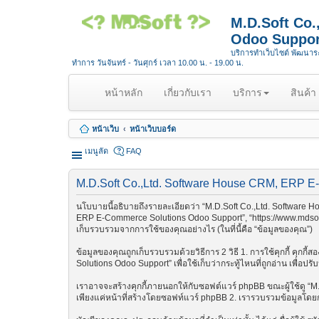
M.D.Soft Co
Odoo Suppor
บริการทำเว็บไซต์ พัฒนา
ทำการ วันจันทร์ - วันศุกร์ เวลา 10.00 น. - 19.00 น.
(
หน้าหลัก
เกี่ยวกับเรา
บริการ
สินค้า
c
u
หน้าเว็บ
หน้าเว็บบอร์ด
r
r
เมนูลัด
FAQ
e
n
M.D.Soft Co.,Ltd. Software House CRM, ERP E
t
)
นโบบายนี้อธิบายถึงรายละเอียดว่า “M.D.Soft Co.,Ltd. Software H
ERP E-Commerce Solutions Odoo Support”, “https://www.mdsoft.
เก็บรวบรวมจากการใช้ของคุณอย่างไร (ในที่นี้คือ “ข้อมูลของคุณ”)
ข้อมูลของคุณถูกเก็บรวบรวมด้วยวิธีการ 2 วิธี 1. การใช้คุกกี้ คุก
Solutions Odoo Support” เพื่อใช้เก็บว่ากระทู้ไหนที่ถูกอ่าน เพื่อ
เราอาจจะสร้างคุกกี้ภายนอกให้กับซอฟต์แวร์ phpBB ขณะผู้ใช้ดู “M
เพียงแค่หน้าที่สร้างโดยซอฟท์แวร์ phpBB 2. เรารวบรวมข้อมูลโด