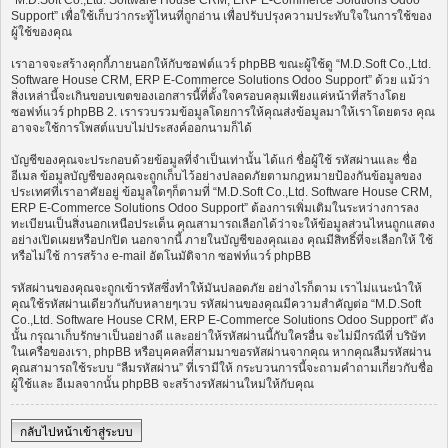
“M.D.Soft Co.,Ltd. Software House CRM, ERP E-Commerce Solutions Odoo
Support” เพื่อใช้เก็บว่ากระทู้ไหนที่ถูกอ่าน เพื่อปรับปรุงความประทับใจในการใช้ของ
ผู้ใช้ของคุณ
เราอาจจะสร้างคุกกี้ภายนอกให้กับซอฟต์แวร์ phpBB ขณะผู้ใช้ดู “M.D.Soft Co.,Ltd.
Software House CRM, ERP E-Commerce Solutions Odoo Support” ด้วย แม้ว่า
สิ่งเหล่านี้จะเกินขอบเขตของเอกสารนี้ที่ตั้งใจครอบคลุมเพียงแค่หน้าที่สร้างโดย
ซอฟท์แวร์ phpBB 2. เรารวบรวมข้อมูลโดยการให้คุณส่งข้อมูลมาให้เราโดยตรง คุณ
อาจจะใช้การโพสต์แบบไม่ประสงค์ออกนามก็ได้
บัญชีของคุณจะประกอบด้วยข้อมูลที่จำเป็นเท่านั้น ได้แก่ ชื่อผู้ใช้ รหัสผ่านและ ชื่อ
อีเมล ข้อมูลบัญชีของคุณจะถูกเก็บไว้อย่างปลอดภัยตามกฎหมายป้องกันข้อมูลของ
ประเทศที่เราอาศัยอยู่ ข้อมูลใดๆก็ตามที่ “M.D.Soft Co.,Ltd. Software House CRM,
ERP E-Commerce Solutions Odoo Support” ต้องการเพิ่มเติมในระหว่างการลง
ทะเบียนเป็นสิ่งนอกเหนือประเด็น คุณสามารถเลือกได้ว่าจะให้ข้อมูลส่วนไหนถูกแสดง
อย่างเปิดเผยหรือปกปิด นอกจากนี้ ภายในบัญชีของคุณเอง คุณมีสิทธิ์ที่จะเลือกให้ ใช้
หรือไม่ใช้ การสร้าง e-mail อัตโนมัติจาก ซอฟท์แวร์ phpBB
รหัสผ่านของคุณจะถูกเข้ารหัสซึ่งทำให้มันปลอดภัย อย่างไรก็ตาม เราไม่แนะนำให้
คุณใช้รหัสผ่านเดียวกันกับหลายๆเวบ รหัสผ่านของคุณมีความสำคัญต่อ “M.D.Soft
Co.,Ltd. Software House CRM, ERP E-Commerce Solutions Odoo Support” ดัง
นั้น กรุณาเก็บรักษาเป็นอย่างดี และอย่าให้รหัสผ่านนี้กับใครอื่น จะไม่มีกรณีที่ บริษัท
ในเครือของเรา, phpBB หรือบุคคลที่สามมาขอรหัสผ่านจากคุณ หากคุณลืมรหัสผ่าน
คุณสามารถใช้ระบบ “ลืมรหัสผ่าน” ที่เรามีให้ กระบวนการนี้จะถามคำถามเกี่ยวกับชื่อ
ผู้ใช้และ อีเมลจากนั้น phpBB จะสร้างรหัสผ่านใหม่ให้กับคุณ
กลับไปหน้าเข้าสู่ระบบ