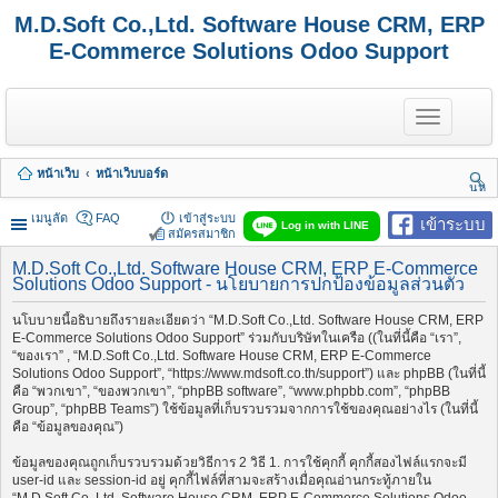
M.D.Soft Co.,Ltd. Software House CRM, ERP
E-Commerce Solutions Odoo Support
T
o
g
g
หน้าเว็บ
หน้าเว็บบอร์ด
l
นห
e
า
n
เมนูลัด
FAQ
เข้าสู่ระบบ
เข้าระบบ
Log in with LINE
a
สมัครสมาชิก
v
i
M.D.Soft Co.,Ltd. Software House CRM, ERP E-Commerce
Solutions Odoo Support - นโยบายการปกป้องข้อมูลส่วนตัว
g
a
t
นโบบายนี้อธิบายถึงรายละเอียดว่า “M.D.Soft Co.,Ltd. Software House CRM, ERP
i
E-Commerce Solutions Odoo Support” ร่วมกับบริษัทในเครือ ((ในที่นี้คือ “เรา”,
o
“ของเรา” , “M.D.Soft Co.,Ltd. Software House CRM, ERP E-Commerce
n
Solutions Odoo Support”, “https://www.mdsoft.co.th/support”) และ phpBB (ในที่นี้
คือ “พวกเขา”, “ของพวกเขา”, “phpBB software”, “www.phpbb.com”, “phpBB
Group”, “phpBB Teams”) ใช้ข้อมูลที่เก็บรวบรวมจากการใช้ของคุณอย่างไร (ในที่นี้
คือ “ข้อมูลของคุณ”)
ข้อมูลของคุณถูกเก็บรวบรวมด้วยวิธีการ 2 วิธี 1. การใช้คุกกี้ คุกกี้สองไฟล์แรกจะมี
user-id และ session-id อยู่ คุกกี้ไฟล์ที่สามจะสร้างเมื่อคุณอ่านกระทู้ภายใน