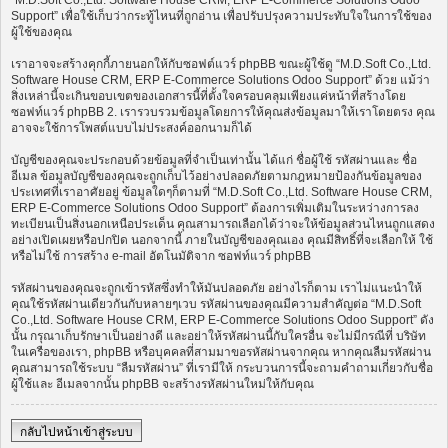
“M.D.Soft Co.,Ltd. Software House CRM, ERP E-Commerce Solutions Odoo
Support” เพื่อใช้เก็บว่ากระทู้ไหนที่ถูกอ่าน เพื่อปรับปรุงความประทับใจในการใช้ของ
ผู้ใช้ของคุณ
เราอาจจะสร้างคุกกี้ภายนอกให้กับซอฟต์แวร์ phpBB ขณะผู้ใช้ดู “M.D.Soft Co.,Ltd.
Software House CRM, ERP E-Commerce Solutions Odoo Support” ด้วย แม้ว่า
สิ่งเหล่านี้จะเกินขอบเขตของเอกสารนี้ที่ตั้งใจครอบคลุมเพียงแค่หน้าที่สร้างโดย
ซอฟท์แวร์ phpBB 2. เรารวบรวมข้อมูลโดยการให้คุณส่งข้อมูลมาให้เราโดยตรง คุณ
อาจจะใช้การโพสต์แบบไม่ประสงค์ออกนามก็ได้
บัญชีของคุณจะประกอบด้วยข้อมูลที่จำเป็นเท่านั้น ได้แก่ ชื่อผู้ใช้ รหัสผ่านและ ชื่อ
อีเมล ข้อมูลบัญชีของคุณจะถูกเก็บไว้อย่างปลอดภัยตามกฎหมายป้องกันข้อมูลของ
ประเทศที่เราอาศัยอยู่ ข้อมูลใดๆก็ตามที่ “M.D.Soft Co.,Ltd. Software House CRM,
ERP E-Commerce Solutions Odoo Support” ต้องการเพิ่มเติมในระหว่างการลง
ทะเบียนเป็นสิ่งนอกเหนือประเด็น คุณสามารถเลือกได้ว่าจะให้ข้อมูลส่วนไหนถูกแสดง
อย่างเปิดเผยหรือปกปิด นอกจากนี้ ภายในบัญชีของคุณเอง คุณมีสิทธิ์ที่จะเลือกให้ ใช้
หรือไม่ใช้ การสร้าง e-mail อัตโนมัติจาก ซอฟท์แวร์ phpBB
รหัสผ่านของคุณจะถูกเข้ารหัสซึ่งทำให้มันปลอดภัย อย่างไรก็ตาม เราไม่แนะนำให้
คุณใช้รหัสผ่านเดียวกันกับหลายๆเวบ รหัสผ่านของคุณมีความสำคัญต่อ “M.D.Soft
Co.,Ltd. Software House CRM, ERP E-Commerce Solutions Odoo Support” ดัง
นั้น กรุณาเก็บรักษาเป็นอย่างดี และอย่าให้รหัสผ่านนี้กับใครอื่น จะไม่มีกรณีที่ บริษัท
ในเครือของเรา, phpBB หรือบุคคลที่สามมาขอรหัสผ่านจากคุณ หากคุณลืมรหัสผ่าน
คุณสามารถใช้ระบบ “ลืมรหัสผ่าน” ที่เรามีให้ กระบวนการนี้จะถามคำถามเกี่ยวกับชื่อ
ผู้ใช้และ อีเมลจากนั้น phpBB จะสร้างรหัสผ่านใหม่ให้กับคุณ
กลับไปหน้าเข้าสู่ระบบ