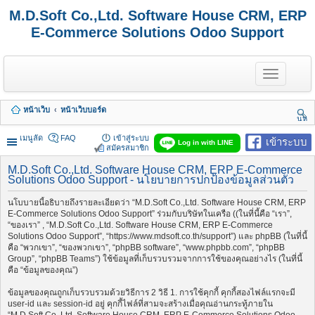
M.D.Soft Co.,Ltd. Software House CRM, ERP
E-Commerce Solutions Odoo Support
T
o
g
g
หน้าเว็บ
หน้าเว็บบอร์ด
l
นห
e
า
n
เมนูลัด
FAQ
เข้าสู่ระบบ
เข้าระบบ
Log in with LINE
a
สมัครสมาชิก
v
i
M.D.Soft Co.,Ltd. Software House CRM, ERP E-Commerce
Solutions Odoo Support - นโยบายการปกป้องข้อมูลส่วนตัว
g
a
t
นโบบายนี้อธิบายถึงรายละเอียดว่า “M.D.Soft Co.,Ltd. Software House CRM, ERP
i
E-Commerce Solutions Odoo Support” ร่วมกับบริษัทในเครือ ((ในที่นี้คือ “เรา”,
o
“ของเรา” , “M.D.Soft Co.,Ltd. Software House CRM, ERP E-Commerce
n
Solutions Odoo Support”, “https://www.mdsoft.co.th/support”) และ phpBB (ในที่นี้
คือ “พวกเขา”, “ของพวกเขา”, “phpBB software”, “www.phpbb.com”, “phpBB
Group”, “phpBB Teams”) ใช้ข้อมูลที่เก็บรวบรวมจากการใช้ของคุณอย่างไร (ในที่นี้
คือ “ข้อมูลของคุณ”)
ข้อมูลของคุณถูกเก็บรวบรวมด้วยวิธีการ 2 วิธี 1. การใช้คุกกี้ คุกกี้สองไฟล์แรกจะมี
user-id และ session-id อยู่ คุกกี้ไฟล์ที่สามจะสร้างเมื่อคุณอ่านกระทู้ภายใน