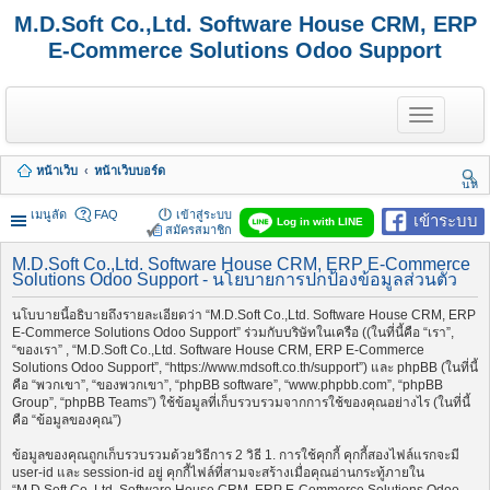
M.D.Soft Co.,Ltd. Software House CRM, ERP
E-Commerce Solutions Odoo Support
T
o
g
g
หน้าเว็บ
หน้าเว็บบอร์ด
l
นห
e
า
n
เมนูลัด
FAQ
เข้าสู่ระบบ
เข้าระบบ
Log in with LINE
a
สมัครสมาชิก
v
i
M.D.Soft Co.,Ltd. Software House CRM, ERP E-Commerce
Solutions Odoo Support - นโยบายการปกป้องข้อมูลส่วนตัว
g
a
t
นโบบายนี้อธิบายถึงรายละเอียดว่า “M.D.Soft Co.,Ltd. Software House CRM, ERP
i
E-Commerce Solutions Odoo Support” ร่วมกับบริษัทในเครือ ((ในที่นี้คือ “เรา”,
o
“ของเรา” , “M.D.Soft Co.,Ltd. Software House CRM, ERP E-Commerce
n
Solutions Odoo Support”, “https://www.mdsoft.co.th/support”) และ phpBB (ในที่นี้
คือ “พวกเขา”, “ของพวกเขา”, “phpBB software”, “www.phpbb.com”, “phpBB
Group”, “phpBB Teams”) ใช้ข้อมูลที่เก็บรวบรวมจากการใช้ของคุณอย่างไร (ในที่นี้
คือ “ข้อมูลของคุณ”)
ข้อมูลของคุณถูกเก็บรวบรวมด้วยวิธีการ 2 วิธี 1. การใช้คุกกี้ คุกกี้สองไฟล์แรกจะมี
user-id และ session-id อยู่ คุกกี้ไฟล์ที่สามจะสร้างเมื่อคุณอ่านกระทู้ภายใน