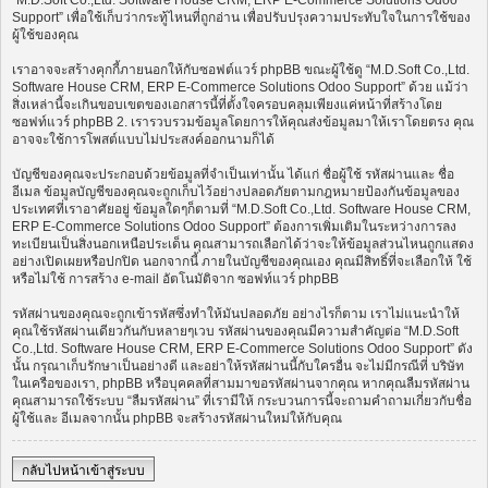
“M.D.Soft Co.,Ltd. Software House CRM, ERP E-Commerce Solutions Odoo
Support” เพื่อใช้เก็บว่ากระทู้ไหนที่ถูกอ่าน เพื่อปรับปรุงความประทับใจในการใช้ของ
ผู้ใช้ของคุณ
เราอาจจะสร้างคุกกี้ภายนอกให้กับซอฟต์แวร์ phpBB ขณะผู้ใช้ดู “M.D.Soft Co.,Ltd.
Software House CRM, ERP E-Commerce Solutions Odoo Support” ด้วย แม้ว่า
สิ่งเหล่านี้จะเกินขอบเขตของเอกสารนี้ที่ตั้งใจครอบคลุมเพียงแค่หน้าที่สร้างโดย
ซอฟท์แวร์ phpBB 2. เรารวบรวมข้อมูลโดยการให้คุณส่งข้อมูลมาให้เราโดยตรง คุณ
อาจจะใช้การโพสต์แบบไม่ประสงค์ออกนามก็ได้
บัญชีของคุณจะประกอบด้วยข้อมูลที่จำเป็นเท่านั้น ได้แก่ ชื่อผู้ใช้ รหัสผ่านและ ชื่อ
อีเมล ข้อมูลบัญชีของคุณจะถูกเก็บไว้อย่างปลอดภัยตามกฎหมายป้องกันข้อมูลของ
ประเทศที่เราอาศัยอยู่ ข้อมูลใดๆก็ตามที่ “M.D.Soft Co.,Ltd. Software House CRM,
ERP E-Commerce Solutions Odoo Support” ต้องการเพิ่มเติมในระหว่างการลง
ทะเบียนเป็นสิ่งนอกเหนือประเด็น คุณสามารถเลือกได้ว่าจะให้ข้อมูลส่วนไหนถูกแสดง
อย่างเปิดเผยหรือปกปิด นอกจากนี้ ภายในบัญชีของคุณเอง คุณมีสิทธิ์ที่จะเลือกให้ ใช้
หรือไม่ใช้ การสร้าง e-mail อัตโนมัติจาก ซอฟท์แวร์ phpBB
รหัสผ่านของคุณจะถูกเข้ารหัสซึ่งทำให้มันปลอดภัย อย่างไรก็ตาม เราไม่แนะนำให้
คุณใช้รหัสผ่านเดียวกันกับหลายๆเวบ รหัสผ่านของคุณมีความสำคัญต่อ “M.D.Soft
Co.,Ltd. Software House CRM, ERP E-Commerce Solutions Odoo Support” ดัง
นั้น กรุณาเก็บรักษาเป็นอย่างดี และอย่าให้รหัสผ่านนี้กับใครอื่น จะไม่มีกรณีที่ บริษัท
ในเครือของเรา, phpBB หรือบุคคลที่สามมาขอรหัสผ่านจากคุณ หากคุณลืมรหัสผ่าน
คุณสามารถใช้ระบบ “ลืมรหัสผ่าน” ที่เรามีให้ กระบวนการนี้จะถามคำถามเกี่ยวกับชื่อ
ผู้ใช้และ อีเมลจากนั้น phpBB จะสร้างรหัสผ่านใหม่ให้กับคุณ
กลับไปหน้าเข้าสู่ระบบ