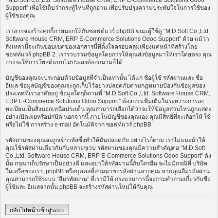
“M.D.Soft Co.,Ltd. Software House CRM, ERP E-Commerce Solutions Odoo
Support” เพื่อใช้เก็บว่ากระทู้ไหนที่ถูกอ่าน เพื่อปรับปรุงความประทับใจในการใช้ของ
ผู้ใช้ของคุณ
เราอาจจะสร้างคุกกี้ภายนอกให้กับซอฟต์แวร์ phpBB ขณะผู้ใช้ดู “M.D.Soft Co.,Ltd.
Software House CRM, ERP E-Commerce Solutions Odoo Support” ด้วย แม้ว่า
สิ่งเหล่านี้จะเกินขอบเขตของเอกสารนี้ที่ตั้งใจครอบคลุมเพียงแค่หน้าที่สร้างโดย
ซอฟท์แวร์ phpBB 2. เรารวบรวมข้อมูลโดยการให้คุณส่งข้อมูลมาให้เราโดยตรง คุณ
อาจจะใช้การโพสต์แบบไม่ประสงค์ออกนามก็ได้
บัญชีของคุณจะประกอบด้วยข้อมูลที่จำเป็นเท่านั้น ได้แก่ ชื่อผู้ใช้ รหัสผ่านและ ชื่อ
อีเมล ข้อมูลบัญชีของคุณจะถูกเก็บไว้อย่างปลอดภัยตามกฎหมายป้องกันข้อมูลของ
ประเทศที่เราอาศัยอยู่ ข้อมูลใดๆก็ตามที่ “M.D.Soft Co.,Ltd. Software House CRM,
ERP E-Commerce Solutions Odoo Support” ต้องการเพิ่มเติมในระหว่างการลง
ทะเบียนเป็นสิ่งนอกเหนือประเด็น คุณสามารถเลือกได้ว่าจะให้ข้อมูลส่วนไหนถูกแสดง
อย่างเปิดเผยหรือปกปิด นอกจากนี้ ภายในบัญชีของคุณเอง คุณมีสิทธิ์ที่จะเลือกให้ ใช้
หรือไม่ใช้ การสร้าง e-mail อัตโนมัติจาก ซอฟท์แวร์ phpBB
รหัสผ่านของคุณจะถูกเข้ารหัสซึ่งทำให้มันปลอดภัย อย่างไรก็ตาม เราไม่แนะนำให้
คุณใช้รหัสผ่านเดียวกันกับหลายๆเวบ รหัสผ่านของคุณมีความสำคัญต่อ “M.D.Soft
Co.,Ltd. Software House CRM, ERP E-Commerce Solutions Odoo Support” ดัง
นั้น กรุณาเก็บรักษาเป็นอย่างดี และอย่าให้รหัสผ่านนี้กับใครอื่น จะไม่มีกรณีที่ บริษัท
ในเครือของเรา, phpBB หรือบุคคลที่สามมาขอรหัสผ่านจากคุณ หากคุณลืมรหัสผ่าน
คุณสามารถใช้ระบบ “ลืมรหัสผ่าน” ที่เรามีให้ กระบวนการนี้จะถามคำถามเกี่ยวกับชื่อ
ผู้ใช้และ อีเมลจากนั้น phpBB จะสร้างรหัสผ่านใหม่ให้กับคุณ
กลับไปหน้าเข้าสู่ระบบ