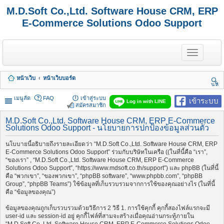
M.D.Soft Co.,Ltd. Software House CRM, ERP
E-Commerce Solutions Odoo Support
T
o
g
g
หน้าเว็บ
หน้าเว็บบอร์ด
l
นห
e
า
n
เมนูลัด
FAQ
เข้าสู่ระบบ
เข้าระบบ
Log in with LINE
a
สมัครสมาชิก
v
i
M.D.Soft Co.,Ltd. Software House CRM, ERP E-Commerce
Solutions Odoo Support - นโยบายการปกป้องข้อมูลส่วนตัว
g
a
t
นโบบายนี้อธิบายถึงรายละเอียดว่า “M.D.Soft Co.,Ltd. Software House CRM, ERP
i
E-Commerce Solutions Odoo Support” ร่วมกับบริษัทในเครือ ((ในที่นี้คือ “เรา”,
o
“ของเรา” , “M.D.Soft Co.,Ltd. Software House CRM, ERP E-Commerce
n
Solutions Odoo Support”, “https://www.mdsoft.co.th/support”) และ phpBB (ในที่นี้
คือ “พวกเขา”, “ของพวกเขา”, “phpBB software”, “www.phpbb.com”, “phpBB
Group”, “phpBB Teams”) ใช้ข้อมูลที่เก็บรวบรวมจากการใช้ของคุณอย่างไร (ในที่นี้
คือ “ข้อมูลของคุณ”)
ข้อมูลของคุณถูกเก็บรวบรวมด้วยวิธีการ 2 วิธี 1. การใช้คุกกี้ คุกกี้สองไฟล์แรกจะมี
user-id และ session-id อยู่ คุกกี้ไฟล์ที่สามจะสร้างเมื่อคุณอ่านกระทู้ภายใน