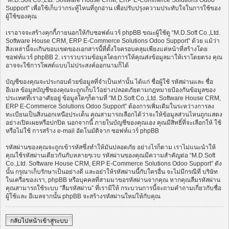
“M.D.Soft Co.,Ltd. Software House CRM, ERP E-Commerce Solutions Odoo
Support” เพื่อใช้เก็บว่ากระทู้ไหนที่ถูกอ่าน เพื่อปรับปรุงความประทับใจในการใช้ของ
ผู้ใช้ของคุณ
เราอาจจะสร้างคุกกี้ภายนอกให้กับซอฟต์แวร์ phpBB ขณะผู้ใช้ดู “M.D.Soft Co.,Ltd.
Software House CRM, ERP E-Commerce Solutions Odoo Support” ด้วย แม้ว่า
สิ่งเหล่านี้จะเกินขอบเขตของเอกสารนี้ที่ตั้งใจครอบคลุมเพียงแค่หน้าที่สร้างโดย
ซอฟท์แวร์ phpBB 2. เรารวบรวมข้อมูลโดยการให้คุณส่งข้อมูลมาให้เราโดยตรง คุณ
อาจจะใช้การโพสต์แบบไม่ประสงค์ออกนามก็ได้
บัญชีของคุณจะประกอบด้วยข้อมูลที่จำเป็นเท่านั้น ได้แก่ ชื่อผู้ใช้ รหัสผ่านและ ชื่อ
อีเมล ข้อมูลบัญชีของคุณจะถูกเก็บไว้อย่างปลอดภัยตามกฎหมายป้องกันข้อมูลของ
ประเทศที่เราอาศัยอยู่ ข้อมูลใดๆก็ตามที่ “M.D.Soft Co.,Ltd. Software House CRM,
ERP E-Commerce Solutions Odoo Support” ต้องการเพิ่มเติมในระหว่างการลง
ทะเบียนเป็นสิ่งนอกเหนือประเด็น คุณสามารถเลือกได้ว่าจะให้ข้อมูลส่วนไหนถูกแสดง
อย่างเปิดเผยหรือปกปิด นอกจากนี้ ภายในบัญชีของคุณเอง คุณมีสิทธิ์ที่จะเลือกให้ ใช้
หรือไม่ใช้ การสร้าง e-mail อัตโนมัติจาก ซอฟท์แวร์ phpBB
รหัสผ่านของคุณจะถูกเข้ารหัสซึ่งทำให้มันปลอดภัย อย่างไรก็ตาม เราไม่แนะนำให้
คุณใช้รหัสผ่านเดียวกันกับหลายๆเวบ รหัสผ่านของคุณมีความสำคัญต่อ “M.D.Soft
Co.,Ltd. Software House CRM, ERP E-Commerce Solutions Odoo Support” ดัง
นั้น กรุณาเก็บรักษาเป็นอย่างดี และอย่าให้รหัสผ่านนี้กับใครอื่น จะไม่มีกรณีที่ บริษัท
ในเครือของเรา, phpBB หรือบุคคลที่สามมาขอรหัสผ่านจากคุณ หากคุณลืมรหัสผ่าน
คุณสามารถใช้ระบบ “ลืมรหัสผ่าน” ที่เรามีให้ กระบวนการนี้จะถามคำถามเกี่ยวกับชื่อ
ผู้ใช้และ อีเมลจากนั้น phpBB จะสร้างรหัสผ่านใหม่ให้กับคุณ
กลับไปหน้าเข้าสู่ระบบ