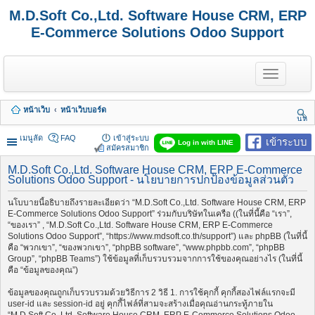
M.D.Soft Co.,Ltd. Software House CRM, ERP
E-Commerce Solutions Odoo Support
T
o
g
g
หน้าเว็บ
หน้าเว็บบอร์ด
l
นห
e
า
n
เมนูลัด
FAQ
เข้าสู่ระบบ
เข้าระบบ
Log in with LINE
a
สมัครสมาชิก
v
i
M.D.Soft Co.,Ltd. Software House CRM, ERP E-Commerce
Solutions Odoo Support - นโยบายการปกป้องข้อมูลส่วนตัว
g
a
t
นโบบายนี้อธิบายถึงรายละเอียดว่า “M.D.Soft Co.,Ltd. Software House CRM, ERP
i
E-Commerce Solutions Odoo Support” ร่วมกับบริษัทในเครือ ((ในที่นี้คือ “เรา”,
o
“ของเรา” , “M.D.Soft Co.,Ltd. Software House CRM, ERP E-Commerce
n
Solutions Odoo Support”, “https://www.mdsoft.co.th/support”) และ phpBB (ในที่นี้
คือ “พวกเขา”, “ของพวกเขา”, “phpBB software”, “www.phpbb.com”, “phpBB
Group”, “phpBB Teams”) ใช้ข้อมูลที่เก็บรวบรวมจากการใช้ของคุณอย่างไร (ในที่นี้
คือ “ข้อมูลของคุณ”)
ข้อมูลของคุณถูกเก็บรวบรวมด้วยวิธีการ 2 วิธี 1. การใช้คุกกี้ คุกกี้สองไฟล์แรกจะมี
user-id และ session-id อยู่ คุกกี้ไฟล์ที่สามจะสร้างเมื่อคุณอ่านกระทู้ภายใน