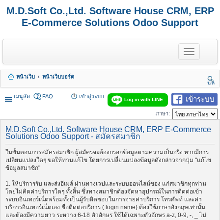
M.D.Soft Co.,Ltd. Software House CRM, ERP
E-Commerce Solutions Odoo Support
T
o
g
g
หน้าเว็บ
หน้าเว็บบอร์ด
l
นห
e
า
n
เมนูลัด
FAQ
เข้าสู่ระบบ
เข้าระบบ
Log in with LINE
a
v
ภาษา:
i
g
M.D.Soft Co.,Ltd. Software House CRM, ERP E-Commerce
a
Solutions Odoo Support - สมัครสมาชิก
t
i
ในขั้นตอนการสมัครสมาชิก ผู้สมัครจะต้องกรอกข้อมูลตามความเป็นจริง หากมีการ
o
เปลี่ยนแปลงใดๆ ขอให้ท่านแก้ไข โดยการเปลี่ยนแปลงข้อมูลดังกล่าวจากปุ่ม "แก้ไข
n
ข้อมูลสมาชิก"
1. ให้บริการรับ และส่งอีเมล์ ผ่านทางเวปและระบบออนไลน์ของ แก่สมาชิกทุกท่าน
โดยไม่คิดค่าบริการใดๆ ทั้งสิ้น ซึ่งทางสมาชิกต้องจัดหาอุปกรณ์ในการติดต่อเข้า
ระบบอินเทอร์เน็ตพร้อมทั้งเป็นผู้รับผิดชอบในการจ่ายค่าบริการ โทรศัพท์ และค่า
บริการอินเทอร์เน็ตเอง ชื่อติดต่อบริการ ( login name) ต้องใช้ภาษาอังกฤษเท่านั้น
และต้องมีความยาว ระหว่าง 6-18 ตัวอักษร ใช้ได้เฉพาะตัวอักษร a-z, 0-9, -, _ ไม่