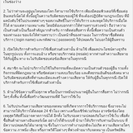
เว้นช่องว่าง
2. ไม่ว่าท่านจะอยู่มุมไหนของโลก ก็สามารถใช้บริการ เพียงมีคอมพิวเตอร์ที่เชื่อมต่อ
อินเทอร์เน็ตได้ ทั้งนี้อยู่ในความรับผิดชอบของผู้ใช้ ที่จะต้องปฏิบัติตามกฎระเบียบ ที่มี
ผลบังคับใช้ในประเทศต่างๆ ขอสงวนสิทธิ์ในการให้บริการ และหยุดให้บริการเมื่อใด
ก็ได้ ตามแต่ความเหมาะสม โดยมิต้องบอกกล่าวให้ท่านทราบล่วงหน้า ถือว่าความ
เป็นส่วนตัวเป็นเรื่องสำคัญมากสำหรับ การติดต่อสื่อสาร ทั้งนี้เพื่อความเป็นส่วนตัว
ของท่านเอง ขอแจ้งให้ท่านทราบว่า เป็นหน้าที่ของท่านเอง ในการรักษาชื่อติดต่อ
บริการ ( login name) และรหัสผ่าน ( password) ให้ปลอดภัย ไม่บอกให้ผู้อื่นทราบ
3. เปิดให้บริการสำหรับการใช้เพื่อส่วนตัวเท่านั้น ห้ามใช้ เพื่อผลประโยชน์ทางธุรกิจ
ในทุกรูปแบบ ทั้งการแอบอ้าง หรือขายบริการต่อ (resale) หากท่านทำความเสียหาย
ให้กับผู้อื่น ทาง จะไม่รับผิดชอบต่อข้อเสียหายในทุกกรณี
4. สมาชิก จะไม่นำบริการไปใช้ในกิจกรรมที่ละเมิดความเป็นส่วนตัวของผู้อื่น รวมทั้ง
กิจกรรมที่ผิดกฎหมาย หรือขัดต่อความสงบเรียบร้อย และศีลธรรมอันดีของสังคม ทาง
ไม่รับผิดชอบต่อสิ่งที่ท่านละเมิดและสร้างความเสียหาย ให้กับผู้อื่นในทุกกรณี เปิดให้
บริการสำหรับการใช้เพื่อส่วนตัวเท่านั้น
5. ห้ามใช้ข้อความที่ไม่สุภาพ หรือเป็นการหมิ่นประมาทผู้อื่นในการสื่อสาร ไม่ว่ากรณี
ใดๆ ทั้งสิ้น ทั้งนี้เพื่อสร้างวัฒนธรรมที่ดี ในการใช้เว็บ
6. ไม่รับประกันความเสียหายของจดหมายที่เกิดจากการใช้บริการของ ซึ่งอาจจะไม่
สามารถให้บริการได้ตลอด 24 ชั่วโมง เพราะเครื่องเซิร์ฟเวอร์ของ อาจขัดข้องโดย
เหตุสุดวิสัยที่ไม่อาจคาดการณ์ได้ อีกทั้ง ไม่รับรองความปลอดภัยในการใช้เว็บ เพื่อสั่ง
ซื้อสินค้าผ่านทางอินเทอร์เน็ต อย่างไรก็ดีระบบที่ นำมาให้บริการกับท่านเป็นระบบ ที่
มีความปลอดภัยได้มาตรฐาน ซึ่งในภาวะการทำงานปกติจะไม่เกิด ความเสียหายใดๆ
ข้อความ ภาพนิ่ง เสียง หรือภาพวิดีโอต่างๆ ที่พ่วงท้ายมากับจดหมาย เป็นทรัพย์สิน