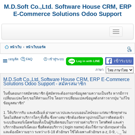
M.D.Soft Co.,Ltd. Software House CRM, ERP
E-Commerce Solutions Odoo Support
T
o
g
g
หน้าเว็บ
หน้าเว็บบอร์ด
l
นห
e
า
n
เมนูลัด
FAQ
เข้าสู่ระบบ
เข้าระบบ
Log in with LINE
a
v
ภาษา:
i
g
M.D.Soft Co.,Ltd. Software House CRM, ERP E-Commerce
a
Solutions Odoo Support - สมัครสมาชิก
t
i
ในขั้นตอนการสมัครสมาชิก ผู้สมัครจะต้องกรอกข้อมูลตามความเป็นจริง หากมีการ
o
เปลี่ยนแปลงใดๆ ขอให้ท่านแก้ไข โดยการเปลี่ยนแปลงข้อมูลดังกล่าวจากปุ่ม "แก้ไข
n
ข้อมูลสมาชิก"
1. ให้บริการรับ และส่งอีเมล์ ผ่านทางเวปและระบบออนไลน์ของ แก่สมาชิกทุกท่าน
โดยไม่คิดค่าบริการใดๆ ทั้งสิ้น ซึ่งทางสมาชิกต้องจัดหาอุปกรณ์ในการติดต่อเข้า
ระบบอินเทอร์เน็ตพร้อมทั้งเป็นผู้รับผิดชอบในการจ่ายค่าบริการ โทรศัพท์ และค่า
บริการอินเทอร์เน็ตเอง ชื่อติดต่อบริการ ( login name) ต้องใช้ภาษาอังกฤษเท่านั้น
และต้องมีความยาว ระหว่าง 6-18 ตัวอักษร ใช้ได้เฉพาะตัวอักษร a-z, 0-9, -, _ ไม่