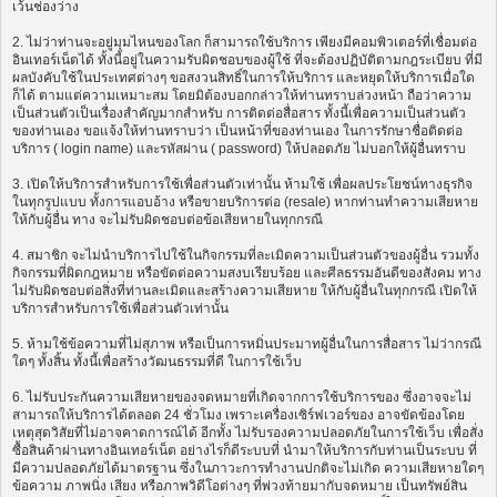
เว้นช่องว่าง
2. ไม่ว่าท่านจะอยู่มุมไหนของโลก ก็สามารถใช้บริการ เพียงมีคอมพิวเตอร์ที่เชื่อมต่อ
อินเทอร์เน็ตได้ ทั้งนี้อยู่ในความรับผิดชอบของผู้ใช้ ที่จะต้องปฏิบัติตามกฎระเบียบ ที่มี
ผลบังคับใช้ในประเทศต่างๆ ขอสงวนสิทธิ์ในการให้บริการ และหยุดให้บริการเมื่อใด
ก็ได้ ตามแต่ความเหมาะสม โดยมิต้องบอกกล่าวให้ท่านทราบล่วงหน้า ถือว่าความ
เป็นส่วนตัวเป็นเรื่องสำคัญมากสำหรับ การติดต่อสื่อสาร ทั้งนี้เพื่อความเป็นส่วนตัว
ของท่านเอง ขอแจ้งให้ท่านทราบว่า เป็นหน้าที่ของท่านเอง ในการรักษาชื่อติดต่อ
บริการ ( login name) และรหัสผ่าน ( password) ให้ปลอดภัย ไม่บอกให้ผู้อื่นทราบ
3. เปิดให้บริการสำหรับการใช้เพื่อส่วนตัวเท่านั้น ห้ามใช้ เพื่อผลประโยชน์ทางธุรกิจ
ในทุกรูปแบบ ทั้งการแอบอ้าง หรือขายบริการต่อ (resale) หากท่านทำความเสียหาย
ให้กับผู้อื่น ทาง จะไม่รับผิดชอบต่อข้อเสียหายในทุกกรณี
4. สมาชิก จะไม่นำบริการไปใช้ในกิจกรรมที่ละเมิดความเป็นส่วนตัวของผู้อื่น รวมทั้ง
กิจกรรมที่ผิดกฎหมาย หรือขัดต่อความสงบเรียบร้อย และศีลธรรมอันดีของสังคม ทาง
ไม่รับผิดชอบต่อสิ่งที่ท่านละเมิดและสร้างความเสียหาย ให้กับผู้อื่นในทุกกรณี เปิดให้
บริการสำหรับการใช้เพื่อส่วนตัวเท่านั้น
5. ห้ามใช้ข้อความที่ไม่สุภาพ หรือเป็นการหมิ่นประมาทผู้อื่นในการสื่อสาร ไม่ว่ากรณี
ใดๆ ทั้งสิ้น ทั้งนี้เพื่อสร้างวัฒนธรรมที่ดี ในการใช้เว็บ
6. ไม่รับประกันความเสียหายของจดหมายที่เกิดจากการใช้บริการของ ซึ่งอาจจะไม่
สามารถให้บริการได้ตลอด 24 ชั่วโมง เพราะเครื่องเซิร์ฟเวอร์ของ อาจขัดข้องโดย
เหตุสุดวิสัยที่ไม่อาจคาดการณ์ได้ อีกทั้ง ไม่รับรองความปลอดภัยในการใช้เว็บ เพื่อสั่ง
ซื้อสินค้าผ่านทางอินเทอร์เน็ต อย่างไรก็ดีระบบที่ นำมาให้บริการกับท่านเป็นระบบ ที่
มีความปลอดภัยได้มาตรฐาน ซึ่งในภาวะการทำงานปกติจะไม่เกิด ความเสียหายใดๆ
ข้อความ ภาพนิ่ง เสียง หรือภาพวิดีโอต่างๆ ที่พ่วงท้ายมากับจดหมาย เป็นทรัพย์สิน