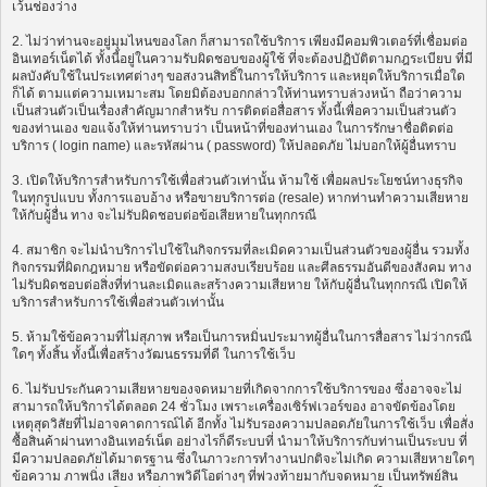
เว้นช่องว่าง
2. ไม่ว่าท่านจะอยู่มุมไหนของโลก ก็สามารถใช้บริการ เพียงมีคอมพิวเตอร์ที่เชื่อมต่อ
อินเทอร์เน็ตได้ ทั้งนี้อยู่ในความรับผิดชอบของผู้ใช้ ที่จะต้องปฏิบัติตามกฎระเบียบ ที่มี
ผลบังคับใช้ในประเทศต่างๆ ขอสงวนสิทธิ์ในการให้บริการ และหยุดให้บริการเมื่อใด
ก็ได้ ตามแต่ความเหมาะสม โดยมิต้องบอกกล่าวให้ท่านทราบล่วงหน้า ถือว่าความ
เป็นส่วนตัวเป็นเรื่องสำคัญมากสำหรับ การติดต่อสื่อสาร ทั้งนี้เพื่อความเป็นส่วนตัว
ของท่านเอง ขอแจ้งให้ท่านทราบว่า เป็นหน้าที่ของท่านเอง ในการรักษาชื่อติดต่อ
บริการ ( login name) และรหัสผ่าน ( password) ให้ปลอดภัย ไม่บอกให้ผู้อื่นทราบ
3. เปิดให้บริการสำหรับการใช้เพื่อส่วนตัวเท่านั้น ห้ามใช้ เพื่อผลประโยชน์ทางธุรกิจ
ในทุกรูปแบบ ทั้งการแอบอ้าง หรือขายบริการต่อ (resale) หากท่านทำความเสียหาย
ให้กับผู้อื่น ทาง จะไม่รับผิดชอบต่อข้อเสียหายในทุกกรณี
4. สมาชิก จะไม่นำบริการไปใช้ในกิจกรรมที่ละเมิดความเป็นส่วนตัวของผู้อื่น รวมทั้ง
กิจกรรมที่ผิดกฎหมาย หรือขัดต่อความสงบเรียบร้อย และศีลธรรมอันดีของสังคม ทาง
ไม่รับผิดชอบต่อสิ่งที่ท่านละเมิดและสร้างความเสียหาย ให้กับผู้อื่นในทุกกรณี เปิดให้
บริการสำหรับการใช้เพื่อส่วนตัวเท่านั้น
5. ห้ามใช้ข้อความที่ไม่สุภาพ หรือเป็นการหมิ่นประมาทผู้อื่นในการสื่อสาร ไม่ว่ากรณี
ใดๆ ทั้งสิ้น ทั้งนี้เพื่อสร้างวัฒนธรรมที่ดี ในการใช้เว็บ
6. ไม่รับประกันความเสียหายของจดหมายที่เกิดจากการใช้บริการของ ซึ่งอาจจะไม่
สามารถให้บริการได้ตลอด 24 ชั่วโมง เพราะเครื่องเซิร์ฟเวอร์ของ อาจขัดข้องโดย
เหตุสุดวิสัยที่ไม่อาจคาดการณ์ได้ อีกทั้ง ไม่รับรองความปลอดภัยในการใช้เว็บ เพื่อสั่ง
ซื้อสินค้าผ่านทางอินเทอร์เน็ต อย่างไรก็ดีระบบที่ นำมาให้บริการกับท่านเป็นระบบ ที่
มีความปลอดภัยได้มาตรฐาน ซึ่งในภาวะการทำงานปกติจะไม่เกิด ความเสียหายใดๆ
ข้อความ ภาพนิ่ง เสียง หรือภาพวิดีโอต่างๆ ที่พ่วงท้ายมากับจดหมาย เป็นทรัพย์สิน