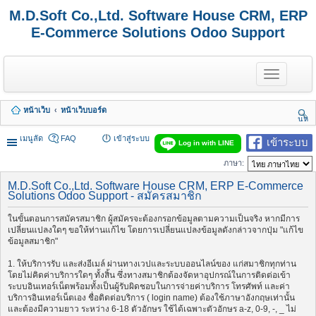
M.D.Soft Co.,Ltd. Software House CRM, ERP
E-Commerce Solutions Odoo Support
T
o
g
g
หน้าเว็บ
หน้าเว็บบอร์ด
l
นห
e
า
n
เมนูลัด
FAQ
เข้าสู่ระบบ
เข้าระบบ
Log in with LINE
a
v
ภาษา:
i
g
M.D.Soft Co.,Ltd. Software House CRM, ERP E-Commerce
a
Solutions Odoo Support - สมัครสมาชิก
t
i
ในขั้นตอนการสมัครสมาชิก ผู้สมัครจะต้องกรอกข้อมูลตามความเป็นจริง หากมีการ
o
เปลี่ยนแปลงใดๆ ขอให้ท่านแก้ไข โดยการเปลี่ยนแปลงข้อมูลดังกล่าวจากปุ่ม "แก้ไข
n
ข้อมูลสมาชิก"
1. ให้บริการรับ และส่งอีเมล์ ผ่านทางเวปและระบบออนไลน์ของ แก่สมาชิกทุกท่าน
โดยไม่คิดค่าบริการใดๆ ทั้งสิ้น ซึ่งทางสมาชิกต้องจัดหาอุปกรณ์ในการติดต่อเข้า
ระบบอินเทอร์เน็ตพร้อมทั้งเป็นผู้รับผิดชอบในการจ่ายค่าบริการ โทรศัพท์ และค่า
บริการอินเทอร์เน็ตเอง ชื่อติดต่อบริการ ( login name) ต้องใช้ภาษาอังกฤษเท่านั้น
และต้องมีความยาว ระหว่าง 6-18 ตัวอักษร ใช้ได้เฉพาะตัวอักษร a-z, 0-9, -, _ ไม่