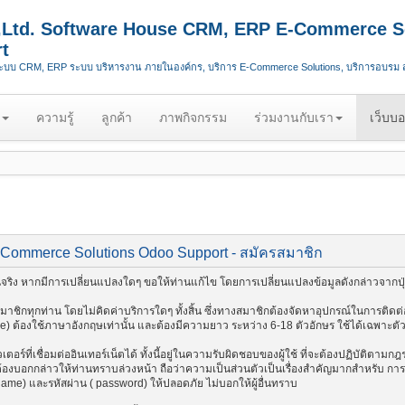
.,Ltd. Software House CRM, ERP E-Commerce S
t
ระบบ CRM, ERP ระบบ บริหารงาน ภายในองค์กร, บริการ E-Commerce Solutions, บริการอบรม
ความรู้
ลูกค้า
ภาพกิจกรรม
ร่วมงานกับเรา
เว็บบอ
-Commerce Solutions Odoo Support - สมัครสมาชิก
ริง หากมีการเปลี่ยนแปลงใดๆ ขอให้ท่านแก้ไข โดยการเปลี่ยนแปลงข้อมูลดังกล่าวจากปุ่
ชิกทุกท่าน โดยไม่คิดค่าบริการใดๆ ทั้งสิ้น ซึ่งทางสมาชิกต้องจัดหาอุปกรณ์ในการติดต่อ
me) ต้องใช้ภาษาอังกฤษเท่านั้น และต้องมีความยาว ระหว่าง 6-18 ตัวอักษร ใช้ได้เฉพาะตัวอัก
อร์ที่เชื่อมต่ออินเทอร์เน็ตได้ ทั้งนี้อยู่ในความรับผิดชอบของผู้ใช้ ที่จะต้องปฏิบัติตาม
งบอกกล่าวให้ท่านทราบล่วงหน้า ถือว่าความเป็นส่วนตัวเป็นเรื่องสำคัญมากสำหรับ การติด
 name) และรหัสผ่าน ( password) ให้ปลอดภัย ไม่บอกให้ผู้อื่นทราบ