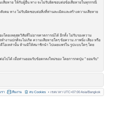
เสียหาย ให้กับผู้อื่น ทาง จะไม่รับผิดชอบต่อข้อเสียหายในทุกกรณี
สังคม ทาง ไม่รับผิดชอบต่อสิ่งที่ท่านละเมิดและสร้างความเสียหาย
โดยเหตุสุดวิสัยที่ไม่อาจคาดการณ์ได้ อีกทั้ง ไม่รับรองความ
การทำงานปกติจะไม่เกิด ความเสียหายใดๆ ข้อความ ภาพนิ่ง เสียง หรือ
วิดีโอเหล่านั้น ห้ามมิให้สมาชิกนำ ไปเผยแพร่ใน รูปแบบใดๆ โดย
่อไปได้ เมื่อท่านยอมรับข้อตกลงใหม่ของ โดยการกดปุ่ม " ยอมรับ"
อเรา
ทีมงาน
ลบ Cookies
เขตเวลา UTC+07:00 Asia/Bangkok