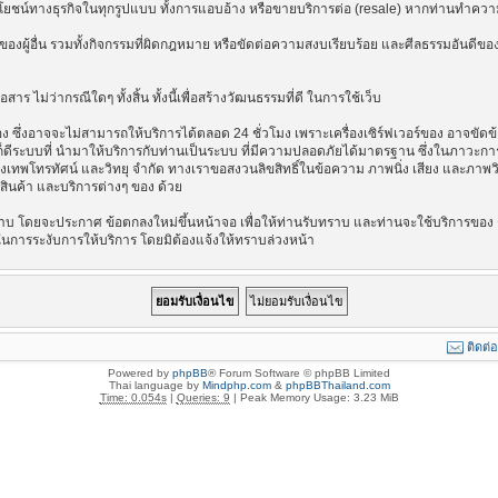
ลประโยชน์ทางธุรกิจในทุกรูปแบบ ทั้งการแอบอ้าง หรือขายบริการต่อ (resale) หากท่านทำความ
องผู้อื่น รวมทั้งกิจกรรมที่ผิดกฎหมาย หรือขัดต่อความสงบเรียบร้อย และศีลธรรมอันดีของ
าร ไม่ว่ากรณีใดๆ ทั้งสิ้น ทั้งนี้เพื่อสร้างวัฒนธรรมที่ดี ในการใช้เว็บ
ึ่งอาจจะไม่สามารถให้บริการได้ตลอด 24 ชั่วโมง เพราะเครื่องเซิร์ฟเวอร์ของ อาจขัดข้อง
างไรก็ดีระบบที่ นำมาให้บริการกับท่านเป็นระบบ ที่มีความปลอดภัยได้มาตรฐาน ซึ่งในภาวะ
รุงเทพโทรทัศน์ และวิทยุ จำกัด ทางเราขอสงวนลิขสิทธิ์ในข้อความ ภาพนิ่ง เสียง และภาพ
่อสินค้า และบริการต่างๆ ของ ด้วย
บ โดยจะประกาศ ข้อตกลงใหม่ขึ้นหน้าจอ เพื่อให้ท่านรับทราบ และท่านจะใช้บริการของ ต
ในการระงับการให้บริการ โดยมิต้องแจ้งให้ทราบล่วงหน้า
ติดต่
Powered by
phpBB
® Forum Software © phpBB Limited
Thai language by
Mindphp.com
&
phpBBThailand.com
Time: 0.054s
|
Queries: 9
| Peak Memory Usage: 3.23 MiB