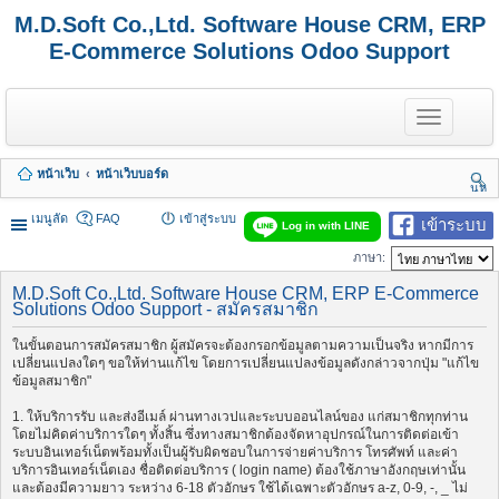
M.D.Soft Co.,Ltd. Software House CRM, ERP
E-Commerce Solutions Odoo Support
T
o
g
g
หน้าเว็บ
หน้าเว็บบอร์ด
l
นห
e
า
n
เมนูลัด
FAQ
เข้าสู่ระบบ
เข้าระบบ
Log in with LINE
a
v
ภาษา:
i
g
M.D.Soft Co.,Ltd. Software House CRM, ERP E-Commerce
a
Solutions Odoo Support - สมัครสมาชิก
t
i
ในขั้นตอนการสมัครสมาชิก ผู้สมัครจะต้องกรอกข้อมูลตามความเป็นจริง หากมีการ
o
เปลี่ยนแปลงใดๆ ขอให้ท่านแก้ไข โดยการเปลี่ยนแปลงข้อมูลดังกล่าวจากปุ่ม "แก้ไข
n
ข้อมูลสมาชิก"
1. ให้บริการรับ และส่งอีเมล์ ผ่านทางเวปและระบบออนไลน์ของ แก่สมาชิกทุกท่าน
โดยไม่คิดค่าบริการใดๆ ทั้งสิ้น ซึ่งทางสมาชิกต้องจัดหาอุปกรณ์ในการติดต่อเข้า
ระบบอินเทอร์เน็ตพร้อมทั้งเป็นผู้รับผิดชอบในการจ่ายค่าบริการ โทรศัพท์ และค่า
บริการอินเทอร์เน็ตเอง ชื่อติดต่อบริการ ( login name) ต้องใช้ภาษาอังกฤษเท่านั้น
และต้องมีความยาว ระหว่าง 6-18 ตัวอักษร ใช้ได้เฉพาะตัวอักษร a-z, 0-9, -, _ ไม่