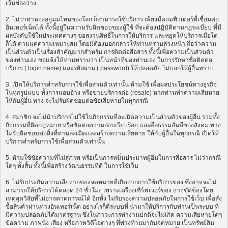
เว้นช่องว่าง
2. ไม่ว่าท่านจะอยู่มุมไหนของโลก ก็สามารถใช้บริการ เพียงมีคอมพิวเตอร์ที่เชื่อมต่อ
อินเทอร์เน็ตได้ ทั้งนี้อยู่ในความรับผิดชอบของผู้ใช้ ที่จะต้องปฏิบัติตามกฎระเบียบ ที่มี
ผลบังคับใช้ในประเทศต่างๆ ขอสงวนสิทธิ์ในการให้บริการ และหยุดให้บริการเมื่อใด
ก็ได้ ตามแต่ความเหมาะสม โดยมิต้องบอกกล่าวให้ท่านทราบล่วงหน้า ถือว่าความ
เป็นส่วนตัวเป็นเรื่องสำคัญมากสำหรับ การติดต่อสื่อสาร ทั้งนี้เพื่อความเป็นส่วนตัว
ของท่านเอง ขอแจ้งให้ท่านทราบว่า เป็นหน้าที่ของท่านเอง ในการรักษาชื่อติดต่อ
บริการ ( login name) และรหัสผ่าน ( password) ให้ปลอดภัย ไม่บอกให้ผู้อื่นทราบ
3. เปิดให้บริการสำหรับการใช้เพื่อส่วนตัวเท่านั้น ห้ามใช้ เพื่อผลประโยชน์ทางธุรกิจ
ในทุกรูปแบบ ทั้งการแอบอ้าง หรือขายบริการต่อ (resale) หากท่านทำความเสียหาย
ให้กับผู้อื่น ทาง จะไม่รับผิดชอบต่อข้อเสียหายในทุกกรณี
4. สมาชิก จะไม่นำบริการไปใช้ในกิจกรรมที่ละเมิดความเป็นส่วนตัวของผู้อื่น รวมทั้ง
กิจกรรมที่ผิดกฎหมาย หรือขัดต่อความสงบเรียบร้อย และศีลธรรมอันดีของสังคม ทาง
ไม่รับผิดชอบต่อสิ่งที่ท่านละเมิดและสร้างความเสียหาย ให้กับผู้อื่นในทุกกรณี เปิดให้
บริการสำหรับการใช้เพื่อส่วนตัวเท่านั้น
5. ห้ามใช้ข้อความที่ไม่สุภาพ หรือเป็นการหมิ่นประมาทผู้อื่นในการสื่อสาร ไม่ว่ากรณี
ใดๆ ทั้งสิ้น ทั้งนี้เพื่อสร้างวัฒนธรรมที่ดี ในการใช้เว็บ
6. ไม่รับประกันความเสียหายของจดหมายที่เกิดจากการใช้บริการของ ซึ่งอาจจะไม่
สามารถให้บริการได้ตลอด 24 ชั่วโมง เพราะเครื่องเซิร์ฟเวอร์ของ อาจขัดข้องโดย
เหตุสุดวิสัยที่ไม่อาจคาดการณ์ได้ อีกทั้ง ไม่รับรองความปลอดภัยในการใช้เว็บ เพื่อสั่ง
ซื้อสินค้าผ่านทางอินเทอร์เน็ต อย่างไรก็ดีระบบที่ นำมาให้บริการกับท่านเป็นระบบ ที่
มีความปลอดภัยได้มาตรฐาน ซึ่งในภาวะการทำงานปกติจะไม่เกิด ความเสียหายใดๆ
ข้อความ ภาพนิ่ง เสียง หรือภาพวิดีโอต่างๆ ที่พ่วงท้ายมากับจดหมาย เป็นทรัพย์สิน