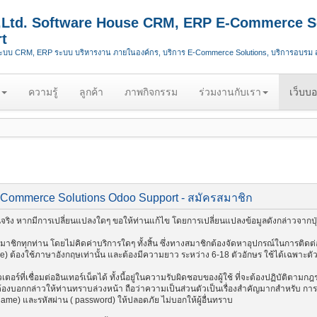
.,Ltd. Software House CRM, ERP E-Commerce S
t
ระบบ CRM, ERP ระบบ บริหารงาน ภายในองค์กร, บริการ E-Commerce Solutions, บริการอบรม
ความรู้
ลูกค้า
ภาพกิจกรรม
ร่วมงานกับเรา
เว็บบอ
-Commerce Solutions Odoo Support - สมัครสมาชิก
ริง หากมีการเปลี่ยนแปลงใดๆ ขอให้ท่านแก้ไข โดยการเปลี่ยนแปลงข้อมูลดังกล่าวจากปุ่
ชิกทุกท่าน โดยไม่คิดค่าบริการใดๆ ทั้งสิ้น ซึ่งทางสมาชิกต้องจัดหาอุปกรณ์ในการติดต่อ
me) ต้องใช้ภาษาอังกฤษเท่านั้น และต้องมีความยาว ระหว่าง 6-18 ตัวอักษร ใช้ได้เฉพาะตัวอัก
อร์ที่เชื่อมต่ออินเทอร์เน็ตได้ ทั้งนี้อยู่ในความรับผิดชอบของผู้ใช้ ที่จะต้องปฏิบัติตาม
งบอกกล่าวให้ท่านทราบล่วงหน้า ถือว่าความเป็นส่วนตัวเป็นเรื่องสำคัญมากสำหรับ การติด
 name) และรหัสผ่าน ( password) ให้ปลอดภัย ไม่บอกให้ผู้อื่นทราบ