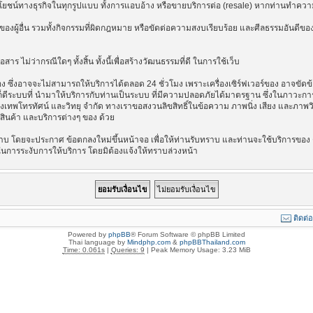
ลประโยชน์ทางธุรกิจในทุกรูปแบบ ทั้งการแอบอ้าง หรือขายบริการต่อ (resale) หากท่านทำความ
องผู้อื่น รวมทั้งกิจกรรมที่ผิดกฎหมาย หรือขัดต่อความสงบเรียบร้อย และศีลธรรมอันดีของ
าร ไม่ว่ากรณีใดๆ ทั้งสิ้น ทั้งนี้เพื่อสร้างวัฒนธรรมที่ดี ในการใช้เว็บ
ึ่งอาจจะไม่สามารถให้บริการได้ตลอด 24 ชั่วโมง เพราะเครื่องเซิร์ฟเวอร์ของ อาจขัดข้อง
างไรก็ดีระบบที่ นำมาให้บริการกับท่านเป็นระบบ ที่มีความปลอดภัยได้มาตรฐาน ซึ่งในภาวะ
รุงเทพโทรทัศน์ และวิทยุ จำกัด ทางเราขอสงวนลิขสิทธิ์ในข้อความ ภาพนิ่ง เสียง และภาพ
่อสินค้า และบริการต่างๆ ของ ด้วย
บ โดยจะประกาศ ข้อตกลงใหม่ขึ้นหน้าจอ เพื่อให้ท่านรับทราบ และท่านจะใช้บริการของ ต
ในการระงับการให้บริการ โดยมิต้องแจ้งให้ทราบล่วงหน้า
ติดต่
Powered by
phpBB
® Forum Software © phpBB Limited
Thai language by
Mindphp.com
&
phpBBThailand.com
Time: 0.061s
|
Queries: 9
| Peak Memory Usage: 3.23 MiB