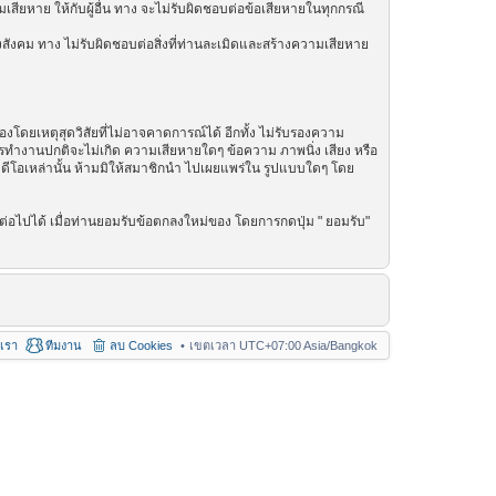
เสียหาย ให้กับผู้อื่น ทาง จะไม่รับผิดชอบต่อข้อเสียหายในทุกกรณี
สังคม ทาง ไม่รับผิดชอบต่อสิ่งที่ท่านละเมิดและสร้างความเสียหาย
โดยเหตุสุดวิสัยที่ไม่อาจคาดการณ์ได้ อีกทั้ง ไม่รับรองความ
การทำงานปกติจะไม่เกิด ความเสียหายใดๆ ข้อความ ภาพนิ่ง เสียง หรือ
วิดีโอเหล่านั้น ห้ามมิให้สมาชิกนำ ไปเผยแพร่ใน รูปแบบใดๆ โดย
่อไปได้ เมื่อท่านยอมรับข้อตกลงใหม่ของ โดยการกดปุ่ม " ยอมรับ"
อเรา
ทีมงาน
ลบ Cookies
เขตเวลา UTC+07:00 Asia/Bangkok