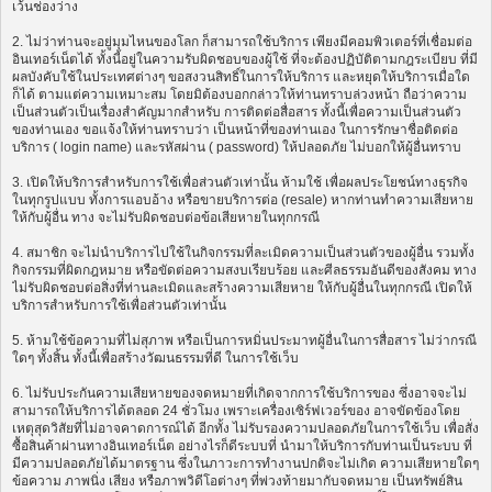
เว้นช่องว่าง
2. ไม่ว่าท่านจะอยู่มุมไหนของโลก ก็สามารถใช้บริการ เพียงมีคอมพิวเตอร์ที่เชื่อมต่อ
อินเทอร์เน็ตได้ ทั้งนี้อยู่ในความรับผิดชอบของผู้ใช้ ที่จะต้องปฏิบัติตามกฎระเบียบ ที่มี
ผลบังคับใช้ในประเทศต่างๆ ขอสงวนสิทธิ์ในการให้บริการ และหยุดให้บริการเมื่อใด
ก็ได้ ตามแต่ความเหมาะสม โดยมิต้องบอกกล่าวให้ท่านทราบล่วงหน้า ถือว่าความ
เป็นส่วนตัวเป็นเรื่องสำคัญมากสำหรับ การติดต่อสื่อสาร ทั้งนี้เพื่อความเป็นส่วนตัว
ของท่านเอง ขอแจ้งให้ท่านทราบว่า เป็นหน้าที่ของท่านเอง ในการรักษาชื่อติดต่อ
บริการ ( login name) และรหัสผ่าน ( password) ให้ปลอดภัย ไม่บอกให้ผู้อื่นทราบ
3. เปิดให้บริการสำหรับการใช้เพื่อส่วนตัวเท่านั้น ห้ามใช้ เพื่อผลประโยชน์ทางธุรกิจ
ในทุกรูปแบบ ทั้งการแอบอ้าง หรือขายบริการต่อ (resale) หากท่านทำความเสียหาย
ให้กับผู้อื่น ทาง จะไม่รับผิดชอบต่อข้อเสียหายในทุกกรณี
4. สมาชิก จะไม่นำบริการไปใช้ในกิจกรรมที่ละเมิดความเป็นส่วนตัวของผู้อื่น รวมทั้ง
กิจกรรมที่ผิดกฎหมาย หรือขัดต่อความสงบเรียบร้อย และศีลธรรมอันดีของสังคม ทาง
ไม่รับผิดชอบต่อสิ่งที่ท่านละเมิดและสร้างความเสียหาย ให้กับผู้อื่นในทุกกรณี เปิดให้
บริการสำหรับการใช้เพื่อส่วนตัวเท่านั้น
5. ห้ามใช้ข้อความที่ไม่สุภาพ หรือเป็นการหมิ่นประมาทผู้อื่นในการสื่อสาร ไม่ว่ากรณี
ใดๆ ทั้งสิ้น ทั้งนี้เพื่อสร้างวัฒนธรรมที่ดี ในการใช้เว็บ
6. ไม่รับประกันความเสียหายของจดหมายที่เกิดจากการใช้บริการของ ซึ่งอาจจะไม่
สามารถให้บริการได้ตลอด 24 ชั่วโมง เพราะเครื่องเซิร์ฟเวอร์ของ อาจขัดข้องโดย
เหตุสุดวิสัยที่ไม่อาจคาดการณ์ได้ อีกทั้ง ไม่รับรองความปลอดภัยในการใช้เว็บ เพื่อสั่ง
ซื้อสินค้าผ่านทางอินเทอร์เน็ต อย่างไรก็ดีระบบที่ นำมาให้บริการกับท่านเป็นระบบ ที่
มีความปลอดภัยได้มาตรฐาน ซึ่งในภาวะการทำงานปกติจะไม่เกิด ความเสียหายใดๆ
ข้อความ ภาพนิ่ง เสียง หรือภาพวิดีโอต่างๆ ที่พ่วงท้ายมากับจดหมาย เป็นทรัพย์สิน