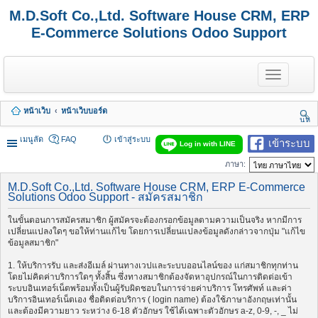
M.D.Soft Co.,Ltd. Software House CRM, ERP
E-Commerce Solutions Odoo Support
T
o
g
g
หน้าเว็บ
หน้าเว็บบอร์ด
l
นห
e
า
n
เมนูลัด
FAQ
เข้าสู่ระบบ
เข้าระบบ
Log in with LINE
a
v
ภาษา:
i
g
M.D.Soft Co.,Ltd. Software House CRM, ERP E-Commerce
a
Solutions Odoo Support - สมัครสมาชิก
t
i
ในขั้นตอนการสมัครสมาชิก ผู้สมัครจะต้องกรอกข้อมูลตามความเป็นจริง หากมีการ
o
เปลี่ยนแปลงใดๆ ขอให้ท่านแก้ไข โดยการเปลี่ยนแปลงข้อมูลดังกล่าวจากปุ่ม "แก้ไข
n
ข้อมูลสมาชิก"
1. ให้บริการรับ และส่งอีเมล์ ผ่านทางเวปและระบบออนไลน์ของ แก่สมาชิกทุกท่าน
โดยไม่คิดค่าบริการใดๆ ทั้งสิ้น ซึ่งทางสมาชิกต้องจัดหาอุปกรณ์ในการติดต่อเข้า
ระบบอินเทอร์เน็ตพร้อมทั้งเป็นผู้รับผิดชอบในการจ่ายค่าบริการ โทรศัพท์ และค่า
บริการอินเทอร์เน็ตเอง ชื่อติดต่อบริการ ( login name) ต้องใช้ภาษาอังกฤษเท่านั้น
และต้องมีความยาว ระหว่าง 6-18 ตัวอักษร ใช้ได้เฉพาะตัวอักษร a-z, 0-9, -, _ ไม่