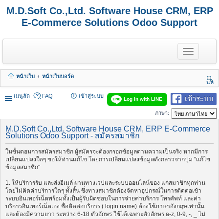
M.D.Soft Co.,Ltd. Software House CRM, ERP
E-Commerce Solutions Odoo Support
T
o
g
g
หน้าเว็บ
หน้าเว็บบอร์ด
l
นห
e
า
n
เมนูลัด
FAQ
เข้าสู่ระบบ
เข้าระบบ
Log in with LINE
a
v
ภาษา:
i
g
M.D.Soft Co.,Ltd. Software House CRM, ERP E-Commerce
a
Solutions Odoo Support - สมัครสมาชิก
t
i
ในขั้นตอนการสมัครสมาชิก ผู้สมัครจะต้องกรอกข้อมูลตามความเป็นจริง หากมีการ
o
เปลี่ยนแปลงใดๆ ขอให้ท่านแก้ไข โดยการเปลี่ยนแปลงข้อมูลดังกล่าวจากปุ่ม "แก้ไข
n
ข้อมูลสมาชิก"
1. ให้บริการรับ และส่งอีเมล์ ผ่านทางเวปและระบบออนไลน์ของ แก่สมาชิกทุกท่าน
โดยไม่คิดค่าบริการใดๆ ทั้งสิ้น ซึ่งทางสมาชิกต้องจัดหาอุปกรณ์ในการติดต่อเข้า
ระบบอินเทอร์เน็ตพร้อมทั้งเป็นผู้รับผิดชอบในการจ่ายค่าบริการ โทรศัพท์ และค่า
บริการอินเทอร์เน็ตเอง ชื่อติดต่อบริการ ( login name) ต้องใช้ภาษาอังกฤษเท่านั้น
และต้องมีความยาว ระหว่าง 6-18 ตัวอักษร ใช้ได้เฉพาะตัวอักษร a-z, 0-9, -, _ ไม่