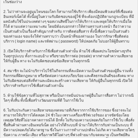
เว้นช่องว่าง
2. ไม่ว่าท่านจะอยู่มุมไหนของโลก ก็สามารถใช้บริการ เพียงมีคอมพิวเตอร์ที่เชื่อมต่อ
อินเทอร์เน็ตได้ ทั้งนี้อยู่ในความรับผิดชอบของผู้ใช้ ที่จะต้องปฏิบัติตามกฎระเบียบ ที่มี
ผลบังคับใช้ในประเทศต่างๆ ขอสงวนสิทธิ์ในการให้บริการ และหยุดให้บริการเมื่อใด
ก็ได้ ตามแต่ความเหมาะสม โดยมิต้องบอกกล่าวให้ท่านทราบล่วงหน้า ถือว่าความ
เป็นส่วนตัวเป็นเรื่องสำคัญมากสำหรับ การติดต่อสื่อสาร ทั้งนี้เพื่อความเป็นส่วนตัว
ของท่านเอง ขอแจ้งให้ท่านทราบว่า เป็นหน้าที่ของท่านเอง ในการรักษาชื่อติดต่อ
บริการ ( login name) และรหัสผ่าน ( password) ให้ปลอดภัย ไม่บอกให้ผู้อื่นทราบ
3. เปิดให้บริการสำหรับการใช้เพื่อส่วนตัวเท่านั้น ห้ามใช้ เพื่อผลประโยชน์ทางธุรกิจ
ในทุกรูปแบบ ทั้งการแอบอ้าง หรือขายบริการต่อ (resale) หากท่านทำความเสียหาย
ให้กับผู้อื่น ทาง จะไม่รับผิดชอบต่อข้อเสียหายในทุกกรณี
4. สมาชิก จะไม่นำบริการไปใช้ในกิจกรรมที่ละเมิดความเป็นส่วนตัวของผู้อื่น รวมทั้ง
กิจกรรมที่ผิดกฎหมาย หรือขัดต่อความสงบเรียบร้อย และศีลธรรมอันดีของสังคม ทาง
ไม่รับผิดชอบต่อสิ่งที่ท่านละเมิดและสร้างความเสียหาย ให้กับผู้อื่นในทุกกรณี เปิดให้
บริการสำหรับการใช้เพื่อส่วนตัวเท่านั้น
5. ห้ามใช้ข้อความที่ไม่สุภาพ หรือเป็นการหมิ่นประมาทผู้อื่นในการสื่อสาร ไม่ว่ากรณี
ใดๆ ทั้งสิ้น ทั้งนี้เพื่อสร้างวัฒนธรรมที่ดี ในการใช้เว็บ
6. ไม่รับประกันความเสียหายของจดหมายที่เกิดจากการใช้บริการของ ซึ่งอาจจะไม่
สามารถให้บริการได้ตลอด 24 ชั่วโมง เพราะเครื่องเซิร์ฟเวอร์ของ อาจขัดข้องโดย
เหตุสุดวิสัยที่ไม่อาจคาดการณ์ได้ อีกทั้ง ไม่รับรองความปลอดภัยในการใช้เว็บ เพื่อสั่ง
ซื้อสินค้าผ่านทางอินเทอร์เน็ต อย่างไรก็ดีระบบที่ นำมาให้บริการกับท่านเป็นระบบ ที่
มีความปลอดภัยได้มาตรฐาน ซึ่งในภาวะการทำงานปกติจะไม่เกิด ความเสียหายใดๆ
ข้อความ ภาพนิ่ง เสียง หรือภาพวิดีโอต่างๆ ที่พ่วงท้ายมากับจดหมาย เป็นทรัพย์สิน