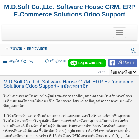
M.D.Soft Co.,Ltd. Software House CRM, ERP
E-Commerce Solutions Odoo Support
T
o
g
g
หน้าเว็บ
หน้าเว็บบอร์ด
l
นห
e
า
n
เมนูลัด
FAQ
เข้าสู่ระบบ
เข้าระบบ
Log in with LINE
a
v
ภาษา:
i
g
M.D.Soft Co.,Ltd. Software House CRM, ERP E-Commerce
a
Solutions Odoo Support - สมัครสมาชิก
t
i
ในขั้นตอนการสมัครสมาชิก ผู้สมัครจะต้องกรอกข้อมูลตามความเป็นจริง หากมีการ
o
เปลี่ยนแปลงใดๆ ขอให้ท่านแก้ไข โดยการเปลี่ยนแปลงข้อมูลดังกล่าวจากปุ่ม "แก้ไข
n
ข้อมูลสมาชิก"
1. ให้บริการรับ และส่งอีเมล์ ผ่านทางเวปและระบบออนไลน์ของ แก่สมาชิกทุกท่าน
โดยไม่คิดค่าบริการใดๆ ทั้งสิ้น ซึ่งทางสมาชิกต้องจัดหาอุปกรณ์ในการติดต่อเข้า
ระบบอินเทอร์เน็ตพร้อมทั้งเป็นผู้รับผิดชอบในการจ่ายค่าบริการ โทรศัพท์ และค่า
บริการอินเทอร์เน็ตเอง ชื่อติดต่อบริการ ( login name) ต้องใช้ภาษาอังกฤษเท่านั้น
และต้องมีความยาว ระหว่าง 6-18 ตัวอักษร ใช้ได้เฉพาะตัวอักษร a-z, 0-9, -, _ ไม่