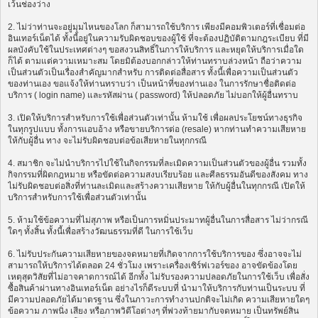
เว้นช่องว่าง
2. ไม่ว่าท่านจะอยู่มุมไหนของโลก ก็สามารถใช้บริการ เพียงมีคอมพิวเตอร์ที่เชื่อมต่อ
อินเทอร์เน็ตได้ ทั้งนี้อยู่ในความรับผิดชอบของผู้ใช้ ที่จะต้องปฏิบัติตามกฎระเบียบ ที่มี
ผลบังคับใช้ในประเทศต่างๆ ขอสงวนสิทธิ์ในการให้บริการ และหยุดให้บริการเมื่อใด
ก็ได้ ตามแต่ความเหมาะสม โดยมิต้องบอกกล่าวให้ท่านทราบล่วงหน้า ถือว่าความ
เป็นส่วนตัวเป็นเรื่องสำคัญมากสำหรับ การติดต่อสื่อสาร ทั้งนี้เพื่อความเป็นส่วนตัว
ของท่านเอง ขอแจ้งให้ท่านทราบว่า เป็นหน้าที่ของท่านเอง ในการรักษาชื่อติดต่อ
บริการ ( login name) และรหัสผ่าน ( password) ให้ปลอดภัย ไม่บอกให้ผู้อื่นทราบ
3. เปิดให้บริการสำหรับการใช้เพื่อส่วนตัวเท่านั้น ห้ามใช้ เพื่อผลประโยชน์ทางธุรกิจ
ในทุกรูปแบบ ทั้งการแอบอ้าง หรือขายบริการต่อ (resale) หากท่านทำความเสียหาย
ให้กับผู้อื่น ทาง จะไม่รับผิดชอบต่อข้อเสียหายในทุกกรณี
4. สมาชิก จะไม่นำบริการไปใช้ในกิจกรรมที่ละเมิดความเป็นส่วนตัวของผู้อื่น รวมทั้ง
กิจกรรมที่ผิดกฎหมาย หรือขัดต่อความสงบเรียบร้อย และศีลธรรมอันดีของสังคม ทาง
ไม่รับผิดชอบต่อสิ่งที่ท่านละเมิดและสร้างความเสียหาย ให้กับผู้อื่นในทุกกรณี เปิดให้
บริการสำหรับการใช้เพื่อส่วนตัวเท่านั้น
5. ห้ามใช้ข้อความที่ไม่สุภาพ หรือเป็นการหมิ่นประมาทผู้อื่นในการสื่อสาร ไม่ว่ากรณี
ใดๆ ทั้งสิ้น ทั้งนี้เพื่อสร้างวัฒนธรรมที่ดี ในการใช้เว็บ
6. ไม่รับประกันความเสียหายของจดหมายที่เกิดจากการใช้บริการของ ซึ่งอาจจะไม่
สามารถให้บริการได้ตลอด 24 ชั่วโมง เพราะเครื่องเซิร์ฟเวอร์ของ อาจขัดข้องโดย
เหตุสุดวิสัยที่ไม่อาจคาดการณ์ได้ อีกทั้ง ไม่รับรองความปลอดภัยในการใช้เว็บ เพื่อสั่ง
ซื้อสินค้าผ่านทางอินเทอร์เน็ต อย่างไรก็ดีระบบที่ นำมาให้บริการกับท่านเป็นระบบ ที่
มีความปลอดภัยได้มาตรฐาน ซึ่งในภาวะการทำงานปกติจะไม่เกิด ความเสียหายใดๆ
ข้อความ ภาพนิ่ง เสียง หรือภาพวิดีโอต่างๆ ที่พ่วงท้ายมากับจดหมาย เป็นทรัพย์สิน