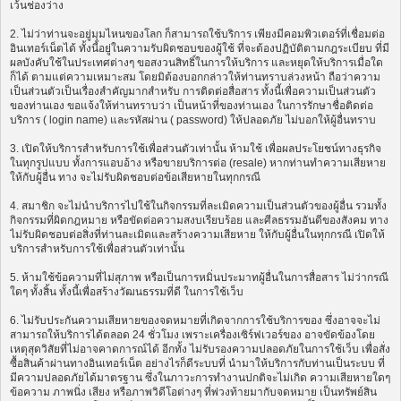
เว้นช่องว่าง
2. ไม่ว่าท่านจะอยู่มุมไหนของโลก ก็สามารถใช้บริการ เพียงมีคอมพิวเตอร์ที่เชื่อมต่อ
อินเทอร์เน็ตได้ ทั้งนี้อยู่ในความรับผิดชอบของผู้ใช้ ที่จะต้องปฏิบัติตามกฎระเบียบ ที่มี
ผลบังคับใช้ในประเทศต่างๆ ขอสงวนสิทธิ์ในการให้บริการ และหยุดให้บริการเมื่อใด
ก็ได้ ตามแต่ความเหมาะสม โดยมิต้องบอกกล่าวให้ท่านทราบล่วงหน้า ถือว่าความ
เป็นส่วนตัวเป็นเรื่องสำคัญมากสำหรับ การติดต่อสื่อสาร ทั้งนี้เพื่อความเป็นส่วนตัว
ของท่านเอง ขอแจ้งให้ท่านทราบว่า เป็นหน้าที่ของท่านเอง ในการรักษาชื่อติดต่อ
บริการ ( login name) และรหัสผ่าน ( password) ให้ปลอดภัย ไม่บอกให้ผู้อื่นทราบ
3. เปิดให้บริการสำหรับการใช้เพื่อส่วนตัวเท่านั้น ห้ามใช้ เพื่อผลประโยชน์ทางธุรกิจ
ในทุกรูปแบบ ทั้งการแอบอ้าง หรือขายบริการต่อ (resale) หากท่านทำความเสียหาย
ให้กับผู้อื่น ทาง จะไม่รับผิดชอบต่อข้อเสียหายในทุกกรณี
4. สมาชิก จะไม่นำบริการไปใช้ในกิจกรรมที่ละเมิดความเป็นส่วนตัวของผู้อื่น รวมทั้ง
กิจกรรมที่ผิดกฎหมาย หรือขัดต่อความสงบเรียบร้อย และศีลธรรมอันดีของสังคม ทาง
ไม่รับผิดชอบต่อสิ่งที่ท่านละเมิดและสร้างความเสียหาย ให้กับผู้อื่นในทุกกรณี เปิดให้
บริการสำหรับการใช้เพื่อส่วนตัวเท่านั้น
5. ห้ามใช้ข้อความที่ไม่สุภาพ หรือเป็นการหมิ่นประมาทผู้อื่นในการสื่อสาร ไม่ว่ากรณี
ใดๆ ทั้งสิ้น ทั้งนี้เพื่อสร้างวัฒนธรรมที่ดี ในการใช้เว็บ
6. ไม่รับประกันความเสียหายของจดหมายที่เกิดจากการใช้บริการของ ซึ่งอาจจะไม่
สามารถให้บริการได้ตลอด 24 ชั่วโมง เพราะเครื่องเซิร์ฟเวอร์ของ อาจขัดข้องโดย
เหตุสุดวิสัยที่ไม่อาจคาดการณ์ได้ อีกทั้ง ไม่รับรองความปลอดภัยในการใช้เว็บ เพื่อสั่ง
ซื้อสินค้าผ่านทางอินเทอร์เน็ต อย่างไรก็ดีระบบที่ นำมาให้บริการกับท่านเป็นระบบ ที่
มีความปลอดภัยได้มาตรฐาน ซึ่งในภาวะการทำงานปกติจะไม่เกิด ความเสียหายใดๆ
ข้อความ ภาพนิ่ง เสียง หรือภาพวิดีโอต่างๆ ที่พ่วงท้ายมากับจดหมาย เป็นทรัพย์สิน