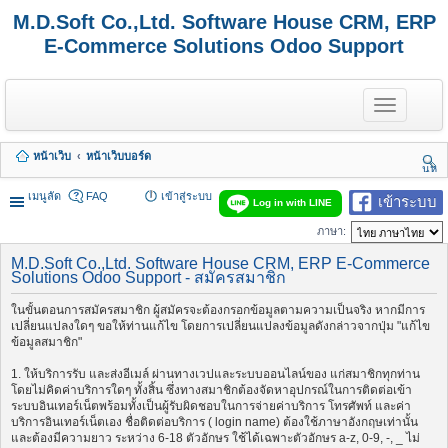
M.D.Soft Co.,Ltd. Software House CRM, ERP
E-Commerce Solutions Odoo Support
T
o
g
g
หน้าเว็บ
หน้าเว็บบอร์ด
l
นห
e
า
n
เมนูลัด
FAQ
เข้าสู่ระบบ
เข้าระบบ
Log in with LINE
a
v
ภาษา:
i
g
M.D.Soft Co.,Ltd. Software House CRM, ERP E-Commerce
a
Solutions Odoo Support - สมัครสมาชิก
t
i
ในขั้นตอนการสมัครสมาชิก ผู้สมัครจะต้องกรอกข้อมูลตามความเป็นจริง หากมีการ
o
เปลี่ยนแปลงใดๆ ขอให้ท่านแก้ไข โดยการเปลี่ยนแปลงข้อมูลดังกล่าวจากปุ่ม "แก้ไข
n
ข้อมูลสมาชิก"
1. ให้บริการรับ และส่งอีเมล์ ผ่านทางเวปและระบบออนไลน์ของ แก่สมาชิกทุกท่าน
โดยไม่คิดค่าบริการใดๆ ทั้งสิ้น ซึ่งทางสมาชิกต้องจัดหาอุปกรณ์ในการติดต่อเข้า
ระบบอินเทอร์เน็ตพร้อมทั้งเป็นผู้รับผิดชอบในการจ่ายค่าบริการ โทรศัพท์ และค่า
บริการอินเทอร์เน็ตเอง ชื่อติดต่อบริการ ( login name) ต้องใช้ภาษาอังกฤษเท่านั้น
และต้องมีความยาว ระหว่าง 6-18 ตัวอักษร ใช้ได้เฉพาะตัวอักษร a-z, 0-9, -, _ ไม่