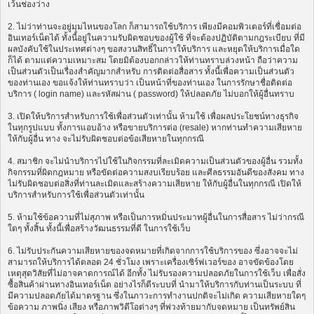
เว้นช่องว่าง
2. ไม่ว่าท่านจะอยู่มุมไหนของโลก ก็สามารถใช้บริการ เพียงมีคอมพิวเตอร์ที่เชื่อมต่อ
อินเทอร์เน็ตได้ ทั้งนี้อยู่ในความรับผิดชอบของผู้ใช้ ที่จะต้องปฏิบัติตามกฎระเบียบ ที่มี
ผลบังคับใช้ในประเทศต่างๆ ขอสงวนสิทธิ์ในการให้บริการ และหยุดให้บริการเมื่อใด
ก็ได้ ตามแต่ความเหมาะสม โดยมิต้องบอกกล่าวให้ท่านทราบล่วงหน้า ถือว่าความ
เป็นส่วนตัวเป็นเรื่องสำคัญมากสำหรับ การติดต่อสื่อสาร ทั้งนี้เพื่อความเป็นส่วนตัว
ของท่านเอง ขอแจ้งให้ท่านทราบว่า เป็นหน้าที่ของท่านเอง ในการรักษาชื่อติดต่อ
บริการ ( login name) และรหัสผ่าน ( password) ให้ปลอดภัย ไม่บอกให้ผู้อื่นทราบ
3. เปิดให้บริการสำหรับการใช้เพื่อส่วนตัวเท่านั้น ห้ามใช้ เพื่อผลประโยชน์ทางธุรกิจ
ในทุกรูปแบบ ทั้งการแอบอ้าง หรือขายบริการต่อ (resale) หากท่านทำความเสียหาย
ให้กับผู้อื่น ทาง จะไม่รับผิดชอบต่อข้อเสียหายในทุกกรณี
4. สมาชิก จะไม่นำบริการไปใช้ในกิจกรรมที่ละเมิดความเป็นส่วนตัวของผู้อื่น รวมทั้ง
กิจกรรมที่ผิดกฎหมาย หรือขัดต่อความสงบเรียบร้อย และศีลธรรมอันดีของสังคม ทาง
ไม่รับผิดชอบต่อสิ่งที่ท่านละเมิดและสร้างความเสียหาย ให้กับผู้อื่นในทุกกรณี เปิดให้
บริการสำหรับการใช้เพื่อส่วนตัวเท่านั้น
5. ห้ามใช้ข้อความที่ไม่สุภาพ หรือเป็นการหมิ่นประมาทผู้อื่นในการสื่อสาร ไม่ว่ากรณี
ใดๆ ทั้งสิ้น ทั้งนี้เพื่อสร้างวัฒนธรรมที่ดี ในการใช้เว็บ
6. ไม่รับประกันความเสียหายของจดหมายที่เกิดจากการใช้บริการของ ซึ่งอาจจะไม่
สามารถให้บริการได้ตลอด 24 ชั่วโมง เพราะเครื่องเซิร์ฟเวอร์ของ อาจขัดข้องโดย
เหตุสุดวิสัยที่ไม่อาจคาดการณ์ได้ อีกทั้ง ไม่รับรองความปลอดภัยในการใช้เว็บ เพื่อสั่ง
ซื้อสินค้าผ่านทางอินเทอร์เน็ต อย่างไรก็ดีระบบที่ นำมาให้บริการกับท่านเป็นระบบ ที่
มีความปลอดภัยได้มาตรฐาน ซึ่งในภาวะการทำงานปกติจะไม่เกิด ความเสียหายใดๆ
ข้อความ ภาพนิ่ง เสียง หรือภาพวิดีโอต่างๆ ที่พ่วงท้ายมากับจดหมาย เป็นทรัพย์สิน