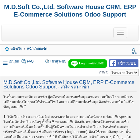
M.D.Soft Co.,Ltd. Software House CRM, ERP
E-Commerce Solutions Odoo Support
T
o
g
g
หน้าเว็บ
หน้าเว็บบอร์ด
l
นห
e
า
n
เมนูลัด
FAQ
เข้าสู่ระบบ
เข้าระบบ
Log in with LINE
a
v
ภาษา:
i
g
M.D.Soft Co.,Ltd. Software House CRM, ERP E-Commerce
a
Solutions Odoo Support - สมัครสมาชิก
t
i
ในขั้นตอนการสมัครสมาชิก ผู้สมัครจะต้องกรอกข้อมูลตามความเป็นจริง หากมีการ
o
เปลี่ยนแปลงใดๆ ขอให้ท่านแก้ไข โดยการเปลี่ยนแปลงข้อมูลดังกล่าวจากปุ่ม "แก้ไข
n
ข้อมูลสมาชิก"
1. ให้บริการรับ และส่งอีเมล์ ผ่านทางเวปและระบบออนไลน์ของ แก่สมาชิกทุกท่าน
โดยไม่คิดค่าบริการใดๆ ทั้งสิ้น ซึ่งทางสมาชิกต้องจัดหาอุปกรณ์ในการติดต่อเข้า
ระบบอินเทอร์เน็ตพร้อมทั้งเป็นผู้รับผิดชอบในการจ่ายค่าบริการ โทรศัพท์ และค่า
บริการอินเทอร์เน็ตเอง ชื่อติดต่อบริการ ( login name) ต้องใช้ภาษาอังกฤษเท่านั้น
และต้องมีความยาว ระหว่าง 6-18 ตัวอักษร ใช้ได้เฉพาะตัวอักษร a-z, 0-9, -, _ ไม่