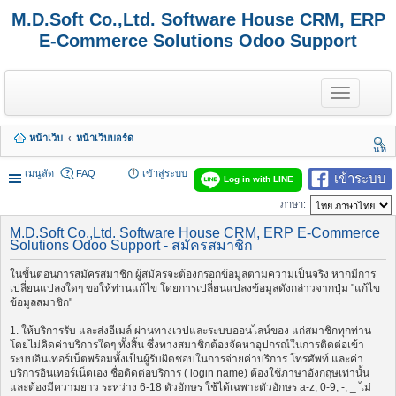
M.D.Soft Co.,Ltd. Software House CRM, ERP
E-Commerce Solutions Odoo Support
T
o
g
g
หน้าเว็บ
หน้าเว็บบอร์ด
l
นห
e
า
n
เมนูลัด
FAQ
เข้าสู่ระบบ
เข้าระบบ
Log in with LINE
a
v
ภาษา:
i
g
M.D.Soft Co.,Ltd. Software House CRM, ERP E-Commerce
a
Solutions Odoo Support - สมัครสมาชิก
t
i
ในขั้นตอนการสมัครสมาชิก ผู้สมัครจะต้องกรอกข้อมูลตามความเป็นจริง หากมีการ
o
เปลี่ยนแปลงใดๆ ขอให้ท่านแก้ไข โดยการเปลี่ยนแปลงข้อมูลดังกล่าวจากปุ่ม "แก้ไข
n
ข้อมูลสมาชิก"
1. ให้บริการรับ และส่งอีเมล์ ผ่านทางเวปและระบบออนไลน์ของ แก่สมาชิกทุกท่าน
โดยไม่คิดค่าบริการใดๆ ทั้งสิ้น ซึ่งทางสมาชิกต้องจัดหาอุปกรณ์ในการติดต่อเข้า
ระบบอินเทอร์เน็ตพร้อมทั้งเป็นผู้รับผิดชอบในการจ่ายค่าบริการ โทรศัพท์ และค่า
บริการอินเทอร์เน็ตเอง ชื่อติดต่อบริการ ( login name) ต้องใช้ภาษาอังกฤษเท่านั้น
และต้องมีความยาว ระหว่าง 6-18 ตัวอักษร ใช้ได้เฉพาะตัวอักษร a-z, 0-9, -, _ ไม่