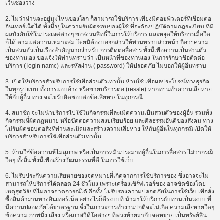
เว้นช่องว่าง
2. ไม่ว่าท่านจะอยู่มุมไหนของโลก ก็สามารถใช้บริการ เพียงมีคอมพิวเตอร์ที่เชื่อมต่อ
อินเทอร์เน็ตได้ ทั้งนี้อยู่ในความรับผิดชอบของผู้ใช้ ที่จะต้องปฏิบัติตามกฎระเบียบ ที่มี
ผลบังคับใช้ในประเทศต่างๆ ขอสงวนสิทธิ์ในการให้บริการ และหยุดให้บริการเมื่อใด
ก็ได้ ตามแต่ความเหมาะสม โดยมิต้องบอกกล่าวให้ท่านทราบล่วงหน้า ถือว่าความ
เป็นส่วนตัวเป็นเรื่องสำคัญมากสำหรับ การติดต่อสื่อสาร ทั้งนี้เพื่อความเป็นส่วนตัว
ของท่านเอง ขอแจ้งให้ท่านทราบว่า เป็นหน้าที่ของท่านเอง ในการรักษาชื่อติดต่อ
บริการ ( login name) และรหัสผ่าน ( password) ให้ปลอดภัย ไม่บอกให้ผู้อื่นทราบ
3. เปิดให้บริการสำหรับการใช้เพื่อส่วนตัวเท่านั้น ห้ามใช้ เพื่อผลประโยชน์ทางธุรกิจ
ในทุกรูปแบบ ทั้งการแอบอ้าง หรือขายบริการต่อ (resale) หากท่านทำความเสียหาย
ให้กับผู้อื่น ทาง จะไม่รับผิดชอบต่อข้อเสียหายในทุกกรณี
4. สมาชิก จะไม่นำบริการไปใช้ในกิจกรรมที่ละเมิดความเป็นส่วนตัวของผู้อื่น รวมทั้ง
กิจกรรมที่ผิดกฎหมาย หรือขัดต่อความสงบเรียบร้อย และศีลธรรมอันดีของสังคม ทาง
ไม่รับผิดชอบต่อสิ่งที่ท่านละเมิดและสร้างความเสียหาย ให้กับผู้อื่นในทุกกรณี เปิดให้
บริการสำหรับการใช้เพื่อส่วนตัวเท่านั้น
5. ห้ามใช้ข้อความที่ไม่สุภาพ หรือเป็นการหมิ่นประมาทผู้อื่นในการสื่อสาร ไม่ว่ากรณี
ใดๆ ทั้งสิ้น ทั้งนี้เพื่อสร้างวัฒนธรรมที่ดี ในการใช้เว็บ
6. ไม่รับประกันความเสียหายของจดหมายที่เกิดจากการใช้บริการของ ซึ่งอาจจะไม่
สามารถให้บริการได้ตลอด 24 ชั่วโมง เพราะเครื่องเซิร์ฟเวอร์ของ อาจขัดข้องโดย
เหตุสุดวิสัยที่ไม่อาจคาดการณ์ได้ อีกทั้ง ไม่รับรองความปลอดภัยในการใช้เว็บ เพื่อสั่ง
ซื้อสินค้าผ่านทางอินเทอร์เน็ต อย่างไรก็ดีระบบที่ นำมาให้บริการกับท่านเป็นระบบ ที่
มีความปลอดภัยได้มาตรฐาน ซึ่งในภาวะการทำงานปกติจะไม่เกิด ความเสียหายใดๆ
ข้อความ ภาพนิ่ง เสียง หรือภาพวิดีโอต่างๆ ที่พ่วงท้ายมากับจดหมาย เป็นทรัพย์สิน