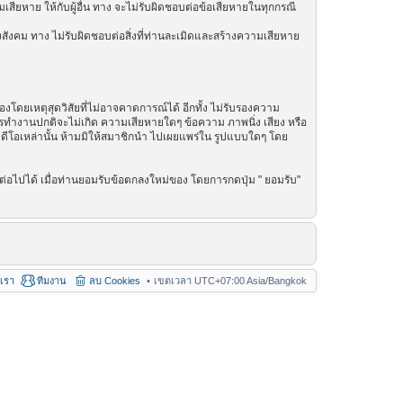
เสียหาย ให้กับผู้อื่น ทาง จะไม่รับผิดชอบต่อข้อเสียหายในทุกกรณี
สังคม ทาง ไม่รับผิดชอบต่อสิ่งที่ท่านละเมิดและสร้างความเสียหาย
โดยเหตุสุดวิสัยที่ไม่อาจคาดการณ์ได้ อีกทั้ง ไม่รับรองความ
การทำงานปกติจะไม่เกิด ความเสียหายใดๆ ข้อความ ภาพนิ่ง เสียง หรือ
วิดีโอเหล่านั้น ห้ามมิให้สมาชิกนำ ไปเผยแพร่ใน รูปแบบใดๆ โดย
่อไปได้ เมื่อท่านยอมรับข้อตกลงใหม่ของ โดยการกดปุ่ม " ยอมรับ"
อเรา
ทีมงาน
ลบ Cookies
เขตเวลา UTC+07:00 Asia/Bangkok