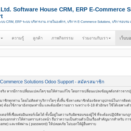
.,Ltd. Software House CRM, ERP E-Commerce S
t
ระบบ CRM, ERP ระบบ บริหารงาน ภายในองค์กร, บริการ E-Commerce Solutions, บริการอบรม
ความรู้
ลูกค้า
ภาพกิจกรรม
ร่วมงานกับเรา
เว็บบอ
-Commerce Solutions Odoo Support - สมัครสมาชิก
ริง หากมีการเปลี่ยนแปลงใดๆ ขอให้ท่านแก้ไข โดยการเปลี่ยนแปลงข้อมูลดังกล่าวจากปุ่
ชิกทุกท่าน โดยไม่คิดค่าบริการใดๆ ทั้งสิ้น ซึ่งทางสมาชิกต้องจัดหาอุปกรณ์ในการติดต่อ
me) ต้องใช้ภาษาอังกฤษเท่านั้น และต้องมีความยาว ระหว่าง 6-18 ตัวอักษร ใช้ได้เฉพาะตัวอัก
อร์ที่เชื่อมต่ออินเทอร์เน็ตได้ ทั้งนี้อยู่ในความรับผิดชอบของผู้ใช้ ที่จะต้องปฏิบัติตาม
งบอกกล่าวให้ท่านทราบล่วงหน้า ถือว่าความเป็นส่วนตัวเป็นเรื่องสำคัญมากสำหรับ การติด
 name) และรหัสผ่าน ( password) ให้ปลอดภัย ไม่บอกให้ผู้อื่นทราบ