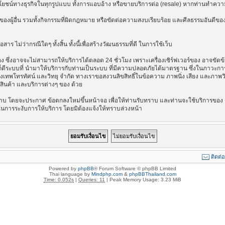
ลประโยชน์ทางธุรกิจในทุกรูปแบบ ทั้งการแอบอ้าง หรือขายบริการต่อ (resale) หากท่านทำความ
องผู้อื่น รวมทั้งกิจกรรมที่ผิดกฎหมาย หรือขัดต่อความสงบเรียบร้อย และศีลธรรมอันดีของ
าร ไม่ว่ากรณีใดๆ ทั้งสิ้น ทั้งนี้เพื่อสร้างวัฒนธรรมที่ดี ในการใช้เว็บ
ึ่งอาจจะไม่สามารถให้บริการได้ตลอด 24 ชั่วโมง เพราะเครื่องเซิร์ฟเวอร์ของ อาจขัดข้อง
างไรก็ดีระบบที่ นำมาให้บริการกับท่านเป็นระบบ ที่มีความปลอดภัยได้มาตรฐาน ซึ่งในภาวะ
รุงเทพโทรทัศน์ และวิทยุ จำกัด ทางเราขอสงวนลิขสิทธิ์ในข้อความ ภาพนิ่ง เสียง และภาพ
่อสินค้า และบริการต่างๆ ของ ด้วย
บ โดยจะประกาศ ข้อตกลงใหม่ขึ้นหน้าจอ เพื่อให้ท่านรับทราบ และท่านจะใช้บริการของ ต
ในการระงับการให้บริการ โดยมิต้องแจ้งให้ทราบล่วงหน้า
ติดต่
Powered by
phpBB
® Forum Software © phpBB Limited
Thai language by
Mindphp.com
&
phpBBThailand.com
Time: 0.052s
|
Queries: 11
| Peak Memory Usage: 3.23 MiB