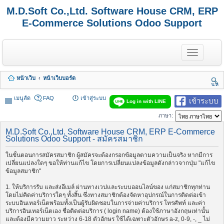
M.D.Soft Co.,Ltd. Software House CRM, ERP
E-Commerce Solutions Odoo Support
T
o
g
g
หน้าเว็บ
หน้าเว็บบอร์ด
l
นห
e
า
n
เมนูลัด
FAQ
เข้าสู่ระบบ
เข้าระบบ
Log in with LINE
a
v
ภาษา:
i
g
M.D.Soft Co.,Ltd. Software House CRM, ERP E-Commerce
a
Solutions Odoo Support - สมัครสมาชิก
t
i
ในขั้นตอนการสมัครสมาชิก ผู้สมัครจะต้องกรอกข้อมูลตามความเป็นจริง หากมีการ
o
เปลี่ยนแปลงใดๆ ขอให้ท่านแก้ไข โดยการเปลี่ยนแปลงข้อมูลดังกล่าวจากปุ่ม "แก้ไข
n
ข้อมูลสมาชิก"
1. ให้บริการรับ และส่งอีเมล์ ผ่านทางเวปและระบบออนไลน์ของ แก่สมาชิกทุกท่าน
โดยไม่คิดค่าบริการใดๆ ทั้งสิ้น ซึ่งทางสมาชิกต้องจัดหาอุปกรณ์ในการติดต่อเข้า
ระบบอินเทอร์เน็ตพร้อมทั้งเป็นผู้รับผิดชอบในการจ่ายค่าบริการ โทรศัพท์ และค่า
บริการอินเทอร์เน็ตเอง ชื่อติดต่อบริการ ( login name) ต้องใช้ภาษาอังกฤษเท่านั้น
และต้องมีความยาว ระหว่าง 6-18 ตัวอักษร ใช้ได้เฉพาะตัวอักษร a-z, 0-9, -, _ ไม่