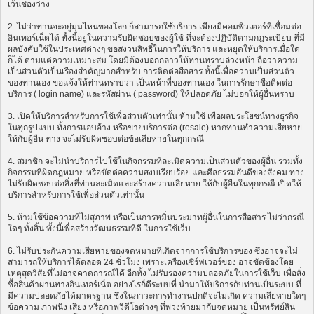
เว้นช่องว่าง
2. ไม่ว่าท่านจะอยู่มุมไหนของโลก ก็สามารถใช้บริการ เพียงมีคอมพิวเตอร์ที่เชื่อมต่อ
อินเทอร์เน็ตได้ ทั้งนี้อยู่ในความรับผิดชอบของผู้ใช้ ที่จะต้องปฏิบัติตามกฎระเบียบ ที่มี
ผลบังคับใช้ในประเทศต่างๆ ขอสงวนสิทธิ์ในการให้บริการ และหยุดให้บริการเมื่อใด
ก็ได้ ตามแต่ความเหมาะสม โดยมิต้องบอกกล่าวให้ท่านทราบล่วงหน้า ถือว่าความ
เป็นส่วนตัวเป็นเรื่องสำคัญมากสำหรับ การติดต่อสื่อสาร ทั้งนี้เพื่อความเป็นส่วนตัว
ของท่านเอง ขอแจ้งให้ท่านทราบว่า เป็นหน้าที่ของท่านเอง ในการรักษาชื่อติดต่อ
บริการ ( login name) และรหัสผ่าน ( password) ให้ปลอดภัย ไม่บอกให้ผู้อื่นทราบ
3. เปิดให้บริการสำหรับการใช้เพื่อส่วนตัวเท่านั้น ห้ามใช้ เพื่อผลประโยชน์ทางธุรกิจ
ในทุกรูปแบบ ทั้งการแอบอ้าง หรือขายบริการต่อ (resale) หากท่านทำความเสียหาย
ให้กับผู้อื่น ทาง จะไม่รับผิดชอบต่อข้อเสียหายในทุกกรณี
4. สมาชิก จะไม่นำบริการไปใช้ในกิจกรรมที่ละเมิดความเป็นส่วนตัวของผู้อื่น รวมทั้ง
กิจกรรมที่ผิดกฎหมาย หรือขัดต่อความสงบเรียบร้อย และศีลธรรมอันดีของสังคม ทาง
ไม่รับผิดชอบต่อสิ่งที่ท่านละเมิดและสร้างความเสียหาย ให้กับผู้อื่นในทุกกรณี เปิดให้
บริการสำหรับการใช้เพื่อส่วนตัวเท่านั้น
5. ห้ามใช้ข้อความที่ไม่สุภาพ หรือเป็นการหมิ่นประมาทผู้อื่นในการสื่อสาร ไม่ว่ากรณี
ใดๆ ทั้งสิ้น ทั้งนี้เพื่อสร้างวัฒนธรรมที่ดี ในการใช้เว็บ
6. ไม่รับประกันความเสียหายของจดหมายที่เกิดจากการใช้บริการของ ซึ่งอาจจะไม่
สามารถให้บริการได้ตลอด 24 ชั่วโมง เพราะเครื่องเซิร์ฟเวอร์ของ อาจขัดข้องโดย
เหตุสุดวิสัยที่ไม่อาจคาดการณ์ได้ อีกทั้ง ไม่รับรองความปลอดภัยในการใช้เว็บ เพื่อสั่ง
ซื้อสินค้าผ่านทางอินเทอร์เน็ต อย่างไรก็ดีระบบที่ นำมาให้บริการกับท่านเป็นระบบ ที่
มีความปลอดภัยได้มาตรฐาน ซึ่งในภาวะการทำงานปกติจะไม่เกิด ความเสียหายใดๆ
ข้อความ ภาพนิ่ง เสียง หรือภาพวิดีโอต่างๆ ที่พ่วงท้ายมากับจดหมาย เป็นทรัพย์สิน