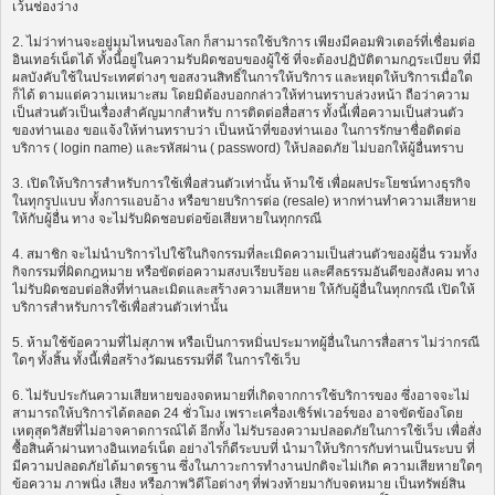
เว้นช่องว่าง
2. ไม่ว่าท่านจะอยู่มุมไหนของโลก ก็สามารถใช้บริการ เพียงมีคอมพิวเตอร์ที่เชื่อมต่อ
อินเทอร์เน็ตได้ ทั้งนี้อยู่ในความรับผิดชอบของผู้ใช้ ที่จะต้องปฏิบัติตามกฎระเบียบ ที่มี
ผลบังคับใช้ในประเทศต่างๆ ขอสงวนสิทธิ์ในการให้บริการ และหยุดให้บริการเมื่อใด
ก็ได้ ตามแต่ความเหมาะสม โดยมิต้องบอกกล่าวให้ท่านทราบล่วงหน้า ถือว่าความ
เป็นส่วนตัวเป็นเรื่องสำคัญมากสำหรับ การติดต่อสื่อสาร ทั้งนี้เพื่อความเป็นส่วนตัว
ของท่านเอง ขอแจ้งให้ท่านทราบว่า เป็นหน้าที่ของท่านเอง ในการรักษาชื่อติดต่อ
บริการ ( login name) และรหัสผ่าน ( password) ให้ปลอดภัย ไม่บอกให้ผู้อื่นทราบ
3. เปิดให้บริการสำหรับการใช้เพื่อส่วนตัวเท่านั้น ห้ามใช้ เพื่อผลประโยชน์ทางธุรกิจ
ในทุกรูปแบบ ทั้งการแอบอ้าง หรือขายบริการต่อ (resale) หากท่านทำความเสียหาย
ให้กับผู้อื่น ทาง จะไม่รับผิดชอบต่อข้อเสียหายในทุกกรณี
4. สมาชิก จะไม่นำบริการไปใช้ในกิจกรรมที่ละเมิดความเป็นส่วนตัวของผู้อื่น รวมทั้ง
กิจกรรมที่ผิดกฎหมาย หรือขัดต่อความสงบเรียบร้อย และศีลธรรมอันดีของสังคม ทาง
ไม่รับผิดชอบต่อสิ่งที่ท่านละเมิดและสร้างความเสียหาย ให้กับผู้อื่นในทุกกรณี เปิดให้
บริการสำหรับการใช้เพื่อส่วนตัวเท่านั้น
5. ห้ามใช้ข้อความที่ไม่สุภาพ หรือเป็นการหมิ่นประมาทผู้อื่นในการสื่อสาร ไม่ว่ากรณี
ใดๆ ทั้งสิ้น ทั้งนี้เพื่อสร้างวัฒนธรรมที่ดี ในการใช้เว็บ
6. ไม่รับประกันความเสียหายของจดหมายที่เกิดจากการใช้บริการของ ซึ่งอาจจะไม่
สามารถให้บริการได้ตลอด 24 ชั่วโมง เพราะเครื่องเซิร์ฟเวอร์ของ อาจขัดข้องโดย
เหตุสุดวิสัยที่ไม่อาจคาดการณ์ได้ อีกทั้ง ไม่รับรองความปลอดภัยในการใช้เว็บ เพื่อสั่ง
ซื้อสินค้าผ่านทางอินเทอร์เน็ต อย่างไรก็ดีระบบที่ นำมาให้บริการกับท่านเป็นระบบ ที่
มีความปลอดภัยได้มาตรฐาน ซึ่งในภาวะการทำงานปกติจะไม่เกิด ความเสียหายใดๆ
ข้อความ ภาพนิ่ง เสียง หรือภาพวิดีโอต่างๆ ที่พ่วงท้ายมากับจดหมาย เป็นทรัพย์สิน