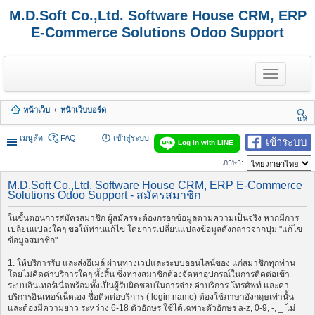
M.D.Soft Co.,Ltd. Software House CRM, ERP
E-Commerce Solutions Odoo Support
T
o
g
g
หน้าเว็บ
หน้าเว็บบอร์ด
l
นห
e
า
n
เมนูลัด
FAQ
เข้าสู่ระบบ
เข้าระบบ
Log in with LINE
a
v
ภาษา:
i
g
M.D.Soft Co.,Ltd. Software House CRM, ERP E-Commerce
a
Solutions Odoo Support - สมัครสมาชิก
t
i
ในขั้นตอนการสมัครสมาชิก ผู้สมัครจะต้องกรอกข้อมูลตามความเป็นจริง หากมีการ
o
เปลี่ยนแปลงใดๆ ขอให้ท่านแก้ไข โดยการเปลี่ยนแปลงข้อมูลดังกล่าวจากปุ่ม "แก้ไข
n
ข้อมูลสมาชิก"
1. ให้บริการรับ และส่งอีเมล์ ผ่านทางเวปและระบบออนไลน์ของ แก่สมาชิกทุกท่าน
โดยไม่คิดค่าบริการใดๆ ทั้งสิ้น ซึ่งทางสมาชิกต้องจัดหาอุปกรณ์ในการติดต่อเข้า
ระบบอินเทอร์เน็ตพร้อมทั้งเป็นผู้รับผิดชอบในการจ่ายค่าบริการ โทรศัพท์ และค่า
บริการอินเทอร์เน็ตเอง ชื่อติดต่อบริการ ( login name) ต้องใช้ภาษาอังกฤษเท่านั้น
และต้องมีความยาว ระหว่าง 6-18 ตัวอักษร ใช้ได้เฉพาะตัวอักษร a-z, 0-9, -, _ ไม่