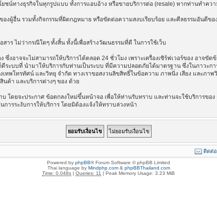
ลประโยชน์ทางธุรกิจในทุกรูปแบบ ทั้งการแอบอ้าง หรือขายบริการต่อ (resale) หากท่านทำความ
องผู้อื่น รวมทั้งกิจกรรมที่ผิดกฎหมาย หรือขัดต่อความสงบเรียบร้อย และศีลธรรมอันดีของ
าร ไม่ว่ากรณีใดๆ ทั้งสิ้น ทั้งนี้เพื่อสร้างวัฒนธรรมที่ดี ในการใช้เว็บ
ึ่งอาจจะไม่สามารถให้บริการได้ตลอด 24 ชั่วโมง เพราะเครื่องเซิร์ฟเวอร์ของ อาจขัดข้อง
างไรก็ดีระบบที่ นำมาให้บริการกับท่านเป็นระบบ ที่มีความปลอดภัยได้มาตรฐาน ซึ่งในภาวะ
รุงเทพโทรทัศน์ และวิทยุ จำกัด ทางเราขอสงวนลิขสิทธิ์ในข้อความ ภาพนิ่ง เสียง และภาพ
่อสินค้า และบริการต่างๆ ของ ด้วย
บ โดยจะประกาศ ข้อตกลงใหม่ขึ้นหน้าจอ เพื่อให้ท่านรับทราบ และท่านจะใช้บริการของ ต
ในการระงับการให้บริการ โดยมิต้องแจ้งให้ทราบล่วงหน้า
ติดต่
Powered by
phpBB
® Forum Software © phpBB Limited
Thai language by
Mindphp.com
&
phpBBThailand.com
Time: 0.048s
|
Queries: 11
| Peak Memory Usage: 3.23 MiB