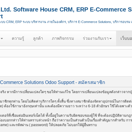
.,Ltd. Software House CRM, ERP E-Commerce S
t
ระบบ CRM, ERP ระบบ บริหารงาน ภายในองค์กร, บริการ E-Commerce Solutions, บริการอบรม
ความรู้
ลูกค้า
ภาพกิจกรรม
ร่วมงานกับเรา
เว็บบอ
-Commerce Solutions Odoo Support - สมัครสมาชิก
ริง หากมีการเปลี่ยนแปลงใดๆ ขอให้ท่านแก้ไข โดยการเปลี่ยนแปลงข้อมูลดังกล่าวจากปุ่
ชิกทุกท่าน โดยไม่คิดค่าบริการใดๆ ทั้งสิ้น ซึ่งทางสมาชิกต้องจัดหาอุปกรณ์ในการติดต่อ
me) ต้องใช้ภาษาอังกฤษเท่านั้น และต้องมีความยาว ระหว่าง 6-18 ตัวอักษร ใช้ได้เฉพาะตัวอัก
อร์ที่เชื่อมต่ออินเทอร์เน็ตได้ ทั้งนี้อยู่ในความรับผิดชอบของผู้ใช้ ที่จะต้องปฏิบัติตาม
งบอกกล่าวให้ท่านทราบล่วงหน้า ถือว่าความเป็นส่วนตัวเป็นเรื่องสำคัญมากสำหรับ การติด
 name) และรหัสผ่าน ( password) ให้ปลอดภัย ไม่บอกให้ผู้อื่นทราบ