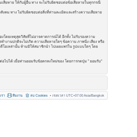
เสียหาย ให้กับผู้อื่น ทาง จะไม่รับผิดชอบต่อข้อเสียหายในทุกกรณี
สังคม ทาง ไม่รับผิดชอบต่อสิ่งที่ท่านละเมิดและสร้างความเสียหาย
โดยเหตุสุดวิสัยที่ไม่อาจคาดการณ์ได้ อีกทั้ง ไม่รับรองความ
การทำงานปกติจะไม่เกิด ความเสียหายใดๆ ข้อความ ภาพนิ่ง เสียง หรือ
วิดีโอเหล่านั้น ห้ามมิให้สมาชิกนำ ไปเผยแพร่ใน รูปแบบใดๆ โดย
่อไปได้ เมื่อท่านยอมรับข้อตกลงใหม่ของ โดยการกดปุ่ม " ยอมรับ"
อเรา
ทีมงาน
ลบ Cookies
เขตเวลา UTC+07:00 Asia/Bangkok