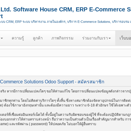
.,Ltd. Software House CRM, ERP E-Commerce S
t
ระบบ CRM, ERP ระบบ บริหารงาน ภายในองค์กร, บริการ E-Commerce Solutions, บริการอบรม
ความรู้
ลูกค้า
ภาพกิจกรรม
ร่วมงานกับเรา
เว็บบอ
-Commerce Solutions Odoo Support - สมัครสมาชิก
ริง หากมีการเปลี่ยนแปลงใดๆ ขอให้ท่านแก้ไข โดยการเปลี่ยนแปลงข้อมูลดังกล่าวจากปุ่
ชิกทุกท่าน โดยไม่คิดค่าบริการใดๆ ทั้งสิ้น ซึ่งทางสมาชิกต้องจัดหาอุปกรณ์ในการติดต่อ
me) ต้องใช้ภาษาอังกฤษเท่านั้น และต้องมีความยาว ระหว่าง 6-18 ตัวอักษร ใช้ได้เฉพาะตัวอัก
อร์ที่เชื่อมต่ออินเทอร์เน็ตได้ ทั้งนี้อยู่ในความรับผิดชอบของผู้ใช้ ที่จะต้องปฏิบัติตาม
งบอกกล่าวให้ท่านทราบล่วงหน้า ถือว่าความเป็นส่วนตัวเป็นเรื่องสำคัญมากสำหรับ การติด
 name) และรหัสผ่าน ( password) ให้ปลอดภัย ไม่บอกให้ผู้อื่นทราบ