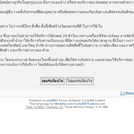
ลประโยชน์ทางธุรกิจในทุกรูปแบบ ทั้งการแอบอ้าง หรือขายบริการต่อ (resale) หากท่านทำความ
องผู้อื่น รวมทั้งกิจกรรมที่ผิดกฎหมาย หรือขัดต่อความสงบเรียบร้อย และศีลธรรมอันดีของ
าร ไม่ว่ากรณีใดๆ ทั้งสิ้น ทั้งนี้เพื่อสร้างวัฒนธรรมที่ดี ในการใช้เว็บ
ึ่งอาจจะไม่สามารถให้บริการได้ตลอด 24 ชั่วโมง เพราะเครื่องเซิร์ฟเวอร์ของ อาจขัดข้อง
างไรก็ดีระบบที่ นำมาให้บริการกับท่านเป็นระบบ ที่มีความปลอดภัยได้มาตรฐาน ซึ่งในภาวะ
รุงเทพโทรทัศน์ และวิทยุ จำกัด ทางเราขอสงวนลิขสิทธิ์ในข้อความ ภาพนิ่ง เสียง และภาพ
่อสินค้า และบริการต่างๆ ของ ด้วย
บ โดยจะประกาศ ข้อตกลงใหม่ขึ้นหน้าจอ เพื่อให้ท่านรับทราบ และท่านจะใช้บริการของ ต
ในการระงับการให้บริการ โดยมิต้องแจ้งให้ทราบล่วงหน้า
ติดต่
Powered by
phpBB
® Forum Software © phpBB Limited
Thai language by
Mindphp.com
&
phpBBThailand.com
Time: 0.095s
|
Queries: 11
| Peak Memory Usage: 3.23 MiB