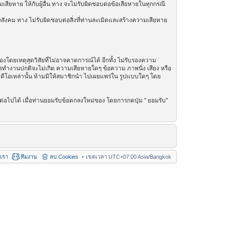
เสียหาย ให้กับผู้อื่น ทาง จะไม่รับผิดชอบต่อข้อเสียหายในทุกกรณี
สังคม ทาง ไม่รับผิดชอบต่อสิ่งที่ท่านละเมิดและสร้างความเสียหาย
โดยเหตุสุดวิสัยที่ไม่อาจคาดการณ์ได้ อีกทั้ง ไม่รับรองความ
การทำงานปกติจะไม่เกิด ความเสียหายใดๆ ข้อความ ภาพนิ่ง เสียง หรือ
วิดีโอเหล่านั้น ห้ามมิให้สมาชิกนำ ไปเผยแพร่ใน รูปแบบใดๆ โดย
่อไปได้ เมื่อท่านยอมรับข้อตกลงใหม่ของ โดยการกดปุ่ม " ยอมรับ"
อเรา
ทีมงาน
ลบ Cookies
เขตเวลา UTC+07:00 Asia/Bangkok