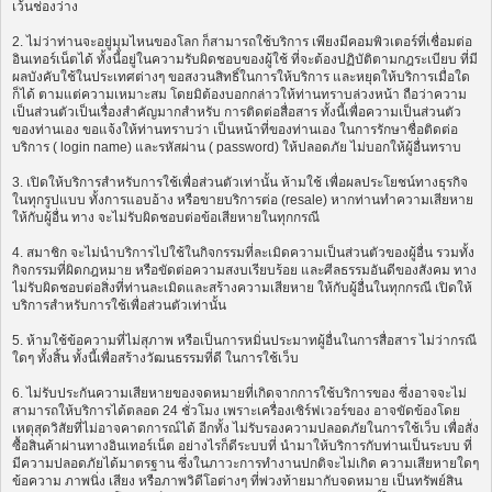
เว้นช่องว่าง
2. ไม่ว่าท่านจะอยู่มุมไหนของโลก ก็สามารถใช้บริการ เพียงมีคอมพิวเตอร์ที่เชื่อมต่อ
อินเทอร์เน็ตได้ ทั้งนี้อยู่ในความรับผิดชอบของผู้ใช้ ที่จะต้องปฏิบัติตามกฎระเบียบ ที่มี
ผลบังคับใช้ในประเทศต่างๆ ขอสงวนสิทธิ์ในการให้บริการ และหยุดให้บริการเมื่อใด
ก็ได้ ตามแต่ความเหมาะสม โดยมิต้องบอกกล่าวให้ท่านทราบล่วงหน้า ถือว่าความ
เป็นส่วนตัวเป็นเรื่องสำคัญมากสำหรับ การติดต่อสื่อสาร ทั้งนี้เพื่อความเป็นส่วนตัว
ของท่านเอง ขอแจ้งให้ท่านทราบว่า เป็นหน้าที่ของท่านเอง ในการรักษาชื่อติดต่อ
บริการ ( login name) และรหัสผ่าน ( password) ให้ปลอดภัย ไม่บอกให้ผู้อื่นทราบ
3. เปิดให้บริการสำหรับการใช้เพื่อส่วนตัวเท่านั้น ห้ามใช้ เพื่อผลประโยชน์ทางธุรกิจ
ในทุกรูปแบบ ทั้งการแอบอ้าง หรือขายบริการต่อ (resale) หากท่านทำความเสียหาย
ให้กับผู้อื่น ทาง จะไม่รับผิดชอบต่อข้อเสียหายในทุกกรณี
4. สมาชิก จะไม่นำบริการไปใช้ในกิจกรรมที่ละเมิดความเป็นส่วนตัวของผู้อื่น รวมทั้ง
กิจกรรมที่ผิดกฎหมาย หรือขัดต่อความสงบเรียบร้อย และศีลธรรมอันดีของสังคม ทาง
ไม่รับผิดชอบต่อสิ่งที่ท่านละเมิดและสร้างความเสียหาย ให้กับผู้อื่นในทุกกรณี เปิดให้
บริการสำหรับการใช้เพื่อส่วนตัวเท่านั้น
5. ห้ามใช้ข้อความที่ไม่สุภาพ หรือเป็นการหมิ่นประมาทผู้อื่นในการสื่อสาร ไม่ว่ากรณี
ใดๆ ทั้งสิ้น ทั้งนี้เพื่อสร้างวัฒนธรรมที่ดี ในการใช้เว็บ
6. ไม่รับประกันความเสียหายของจดหมายที่เกิดจากการใช้บริการของ ซึ่งอาจจะไม่
สามารถให้บริการได้ตลอด 24 ชั่วโมง เพราะเครื่องเซิร์ฟเวอร์ของ อาจขัดข้องโดย
เหตุสุดวิสัยที่ไม่อาจคาดการณ์ได้ อีกทั้ง ไม่รับรองความปลอดภัยในการใช้เว็บ เพื่อสั่ง
ซื้อสินค้าผ่านทางอินเทอร์เน็ต อย่างไรก็ดีระบบที่ นำมาให้บริการกับท่านเป็นระบบ ที่
มีความปลอดภัยได้มาตรฐาน ซึ่งในภาวะการทำงานปกติจะไม่เกิด ความเสียหายใดๆ
ข้อความ ภาพนิ่ง เสียง หรือภาพวิดีโอต่างๆ ที่พ่วงท้ายมากับจดหมาย เป็นทรัพย์สิน