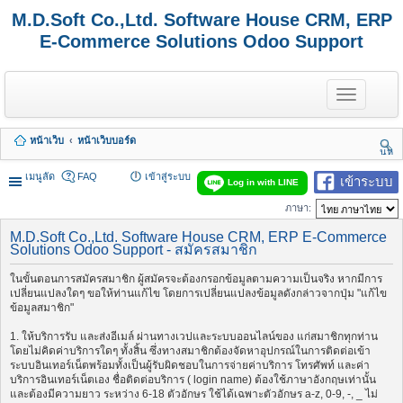
M.D.Soft Co.,Ltd. Software House CRM, ERP
E-Commerce Solutions Odoo Support
T
o
g
g
หน้าเว็บ
หน้าเว็บบอร์ด
l
นห
e
า
n
เมนูลัด
FAQ
เข้าสู่ระบบ
เข้าระบบ
Log in with LINE
a
v
ภาษา:
i
g
M.D.Soft Co.,Ltd. Software House CRM, ERP E-Commerce
a
Solutions Odoo Support - สมัครสมาชิก
t
i
ในขั้นตอนการสมัครสมาชิก ผู้สมัครจะต้องกรอกข้อมูลตามความเป็นจริง หากมีการ
o
เปลี่ยนแปลงใดๆ ขอให้ท่านแก้ไข โดยการเปลี่ยนแปลงข้อมูลดังกล่าวจากปุ่ม "แก้ไข
n
ข้อมูลสมาชิก"
1. ให้บริการรับ และส่งอีเมล์ ผ่านทางเวปและระบบออนไลน์ของ แก่สมาชิกทุกท่าน
โดยไม่คิดค่าบริการใดๆ ทั้งสิ้น ซึ่งทางสมาชิกต้องจัดหาอุปกรณ์ในการติดต่อเข้า
ระบบอินเทอร์เน็ตพร้อมทั้งเป็นผู้รับผิดชอบในการจ่ายค่าบริการ โทรศัพท์ และค่า
บริการอินเทอร์เน็ตเอง ชื่อติดต่อบริการ ( login name) ต้องใช้ภาษาอังกฤษเท่านั้น
และต้องมีความยาว ระหว่าง 6-18 ตัวอักษร ใช้ได้เฉพาะตัวอักษร a-z, 0-9, -, _ ไม่