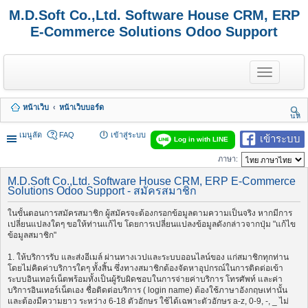
M.D.Soft Co.,Ltd. Software House CRM, ERP
E-Commerce Solutions Odoo Support
T
o
g
g
หน้าเว็บ
หน้าเว็บบอร์ด
l
นห
e
า
n
เมนูลัด
FAQ
เข้าสู่ระบบ
เข้าระบบ
Log in with LINE
a
v
ภาษา:
i
g
M.D.Soft Co.,Ltd. Software House CRM, ERP E-Commerce
a
Solutions Odoo Support - สมัครสมาชิก
t
i
ในขั้นตอนการสมัครสมาชิก ผู้สมัครจะต้องกรอกข้อมูลตามความเป็นจริง หากมีการ
o
เปลี่ยนแปลงใดๆ ขอให้ท่านแก้ไข โดยการเปลี่ยนแปลงข้อมูลดังกล่าวจากปุ่ม "แก้ไข
n
ข้อมูลสมาชิก"
1. ให้บริการรับ และส่งอีเมล์ ผ่านทางเวปและระบบออนไลน์ของ แก่สมาชิกทุกท่าน
โดยไม่คิดค่าบริการใดๆ ทั้งสิ้น ซึ่งทางสมาชิกต้องจัดหาอุปกรณ์ในการติดต่อเข้า
ระบบอินเทอร์เน็ตพร้อมทั้งเป็นผู้รับผิดชอบในการจ่ายค่าบริการ โทรศัพท์ และค่า
บริการอินเทอร์เน็ตเอง ชื่อติดต่อบริการ ( login name) ต้องใช้ภาษาอังกฤษเท่านั้น
และต้องมีความยาว ระหว่าง 6-18 ตัวอักษร ใช้ได้เฉพาะตัวอักษร a-z, 0-9, -, _ ไม่