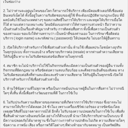
เว้นช่องว่าง
2. ไม่ว่าท่านจะอยู่มุมไหนของโลก ก็สามารถใช้บริการ เพียงมีคอมพิวเตอร์ที่เชื่อมต่อ
อินเทอร์เน็ตได้ ทั้งนี้อยู่ในความรับผิดชอบของผู้ใช้ ที่จะต้องปฏิบัติตามกฎระเบียบ ที่มี
ผลบังคับใช้ในประเทศต่างๆ ขอสงวนสิทธิ์ในการให้บริการ และหยุดให้บริการเมื่อใด
ก็ได้ ตามแต่ความเหมาะสม โดยมิต้องบอกกล่าวให้ท่านทราบล่วงหน้า ถือว่าความ
เป็นส่วนตัวเป็นเรื่องสำคัญมากสำหรับ การติดต่อสื่อสาร ทั้งนี้เพื่อความเป็นส่วนตัว
ของท่านเอง ขอแจ้งให้ท่านทราบว่า เป็นหน้าที่ของท่านเอง ในการรักษาชื่อติดต่อ
บริการ ( login name) และรหัสผ่าน ( password) ให้ปลอดภัย ไม่บอกให้ผู้อื่นทราบ
3. เปิดให้บริการสำหรับการใช้เพื่อส่วนตัวเท่านั้น ห้ามใช้ เพื่อผลประโยชน์ทางธุรกิจ
ในทุกรูปแบบ ทั้งการแอบอ้าง หรือขายบริการต่อ (resale) หากท่านทำความเสียหาย
ให้กับผู้อื่น ทาง จะไม่รับผิดชอบต่อข้อเสียหายในทุกกรณี
4. สมาชิก จะไม่นำบริการไปใช้ในกิจกรรมที่ละเมิดความเป็นส่วนตัวของผู้อื่น รวมทั้ง
กิจกรรมที่ผิดกฎหมาย หรือขัดต่อความสงบเรียบร้อย และศีลธรรมอันดีของสังคม ทาง
ไม่รับผิดชอบต่อสิ่งที่ท่านละเมิดและสร้างความเสียหาย ให้กับผู้อื่นในทุกกรณี เปิดให้
บริการสำหรับการใช้เพื่อส่วนตัวเท่านั้น
5. ห้ามใช้ข้อความที่ไม่สุภาพ หรือเป็นการหมิ่นประมาทผู้อื่นในการสื่อสาร ไม่ว่ากรณี
ใดๆ ทั้งสิ้น ทั้งนี้เพื่อสร้างวัฒนธรรมที่ดี ในการใช้เว็บ
6. ไม่รับประกันความเสียหายของจดหมายที่เกิดจากการใช้บริการของ ซึ่งอาจจะไม่
สามารถให้บริการได้ตลอด 24 ชั่วโมง เพราะเครื่องเซิร์ฟเวอร์ของ อาจขัดข้องโดย
เหตุสุดวิสัยที่ไม่อาจคาดการณ์ได้ อีกทั้ง ไม่รับรองความปลอดภัยในการใช้เว็บ เพื่อสั่ง
ซื้อสินค้าผ่านทางอินเทอร์เน็ต อย่างไรก็ดีระบบที่ นำมาให้บริการกับท่านเป็นระบบ ที่
มีความปลอดภัยได้มาตรฐาน ซึ่งในภาวะการทำงานปกติจะไม่เกิด ความเสียหายใดๆ
ข้อความ ภาพนิ่ง เสียง หรือภาพวิดีโอต่างๆ ที่พ่วงท้ายมากับจดหมาย เป็นทรัพย์สิน