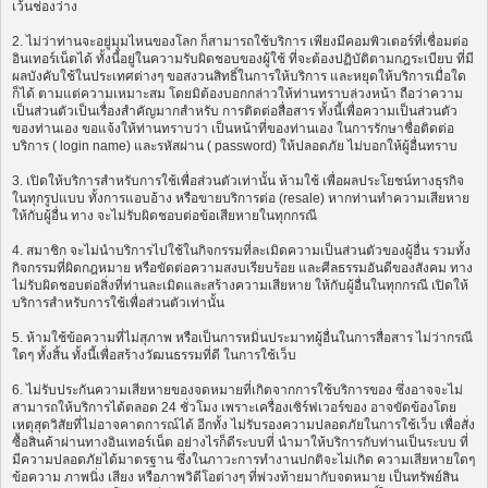
เว้นช่องว่าง
2. ไม่ว่าท่านจะอยู่มุมไหนของโลก ก็สามารถใช้บริการ เพียงมีคอมพิวเตอร์ที่เชื่อมต่อ
อินเทอร์เน็ตได้ ทั้งนี้อยู่ในความรับผิดชอบของผู้ใช้ ที่จะต้องปฏิบัติตามกฎระเบียบ ที่มี
ผลบังคับใช้ในประเทศต่างๆ ขอสงวนสิทธิ์ในการให้บริการ และหยุดให้บริการเมื่อใด
ก็ได้ ตามแต่ความเหมาะสม โดยมิต้องบอกกล่าวให้ท่านทราบล่วงหน้า ถือว่าความ
เป็นส่วนตัวเป็นเรื่องสำคัญมากสำหรับ การติดต่อสื่อสาร ทั้งนี้เพื่อความเป็นส่วนตัว
ของท่านเอง ขอแจ้งให้ท่านทราบว่า เป็นหน้าที่ของท่านเอง ในการรักษาชื่อติดต่อ
บริการ ( login name) และรหัสผ่าน ( password) ให้ปลอดภัย ไม่บอกให้ผู้อื่นทราบ
3. เปิดให้บริการสำหรับการใช้เพื่อส่วนตัวเท่านั้น ห้ามใช้ เพื่อผลประโยชน์ทางธุรกิจ
ในทุกรูปแบบ ทั้งการแอบอ้าง หรือขายบริการต่อ (resale) หากท่านทำความเสียหาย
ให้กับผู้อื่น ทาง จะไม่รับผิดชอบต่อข้อเสียหายในทุกกรณี
4. สมาชิก จะไม่นำบริการไปใช้ในกิจกรรมที่ละเมิดความเป็นส่วนตัวของผู้อื่น รวมทั้ง
กิจกรรมที่ผิดกฎหมาย หรือขัดต่อความสงบเรียบร้อย และศีลธรรมอันดีของสังคม ทาง
ไม่รับผิดชอบต่อสิ่งที่ท่านละเมิดและสร้างความเสียหาย ให้กับผู้อื่นในทุกกรณี เปิดให้
บริการสำหรับการใช้เพื่อส่วนตัวเท่านั้น
5. ห้ามใช้ข้อความที่ไม่สุภาพ หรือเป็นการหมิ่นประมาทผู้อื่นในการสื่อสาร ไม่ว่ากรณี
ใดๆ ทั้งสิ้น ทั้งนี้เพื่อสร้างวัฒนธรรมที่ดี ในการใช้เว็บ
6. ไม่รับประกันความเสียหายของจดหมายที่เกิดจากการใช้บริการของ ซึ่งอาจจะไม่
สามารถให้บริการได้ตลอด 24 ชั่วโมง เพราะเครื่องเซิร์ฟเวอร์ของ อาจขัดข้องโดย
เหตุสุดวิสัยที่ไม่อาจคาดการณ์ได้ อีกทั้ง ไม่รับรองความปลอดภัยในการใช้เว็บ เพื่อสั่ง
ซื้อสินค้าผ่านทางอินเทอร์เน็ต อย่างไรก็ดีระบบที่ นำมาให้บริการกับท่านเป็นระบบ ที่
มีความปลอดภัยได้มาตรฐาน ซึ่งในภาวะการทำงานปกติจะไม่เกิด ความเสียหายใดๆ
ข้อความ ภาพนิ่ง เสียง หรือภาพวิดีโอต่างๆ ที่พ่วงท้ายมากับจดหมาย เป็นทรัพย์สิน