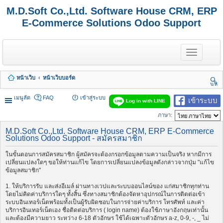
M.D.Soft Co.,Ltd. Software House CRM, ERP
E-Commerce Solutions Odoo Support
T
o
g
g
หน้าเว็บ
หน้าเว็บบอร์ด
l
นห
e
า
n
เมนูลัด
FAQ
เข้าสู่ระบบ
เข้าระบบ
Log in with LINE
a
v
ภาษา:
i
g
M.D.Soft Co.,Ltd. Software House CRM, ERP E-Commerce
a
Solutions Odoo Support - สมัครสมาชิก
t
i
ในขั้นตอนการสมัครสมาชิก ผู้สมัครจะต้องกรอกข้อมูลตามความเป็นจริง หากมีการ
o
เปลี่ยนแปลงใดๆ ขอให้ท่านแก้ไข โดยการเปลี่ยนแปลงข้อมูลดังกล่าวจากปุ่ม "แก้ไข
n
ข้อมูลสมาชิก"
1. ให้บริการรับ และส่งอีเมล์ ผ่านทางเวปและระบบออนไลน์ของ แก่สมาชิกทุกท่าน
โดยไม่คิดค่าบริการใดๆ ทั้งสิ้น ซึ่งทางสมาชิกต้องจัดหาอุปกรณ์ในการติดต่อเข้า
ระบบอินเทอร์เน็ตพร้อมทั้งเป็นผู้รับผิดชอบในการจ่ายค่าบริการ โทรศัพท์ และค่า
บริการอินเทอร์เน็ตเอง ชื่อติดต่อบริการ ( login name) ต้องใช้ภาษาอังกฤษเท่านั้น
และต้องมีความยาว ระหว่าง 6-18 ตัวอักษร ใช้ได้เฉพาะตัวอักษร a-z, 0-9, -, _ ไม่