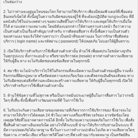
เว้นช่องว่าง
2. ไม่ว่าท่านจะอยู่มุมไหนของโลก ก็สามารถใช้บริการ เพียงมีคอมพิวเตอร์ที่เชื่อมต่อ
อินเทอร์เน็ตได้ ทั้งนี้อยู่ในความรับผิดชอบของผู้ใช้ ที่จะต้องปฏิบัติตามกฎระเบียบ ที่มี
ผลบังคับใช้ในประเทศต่างๆ ขอสงวนสิทธิ์ในการให้บริการ และหยุดให้บริการเมื่อใด
ก็ได้ ตามแต่ความเหมาะสม โดยมิต้องบอกกล่าวให้ท่านทราบล่วงหน้า ถือว่าความ
เป็นส่วนตัวเป็นเรื่องสำคัญมากสำหรับ การติดต่อสื่อสาร ทั้งนี้เพื่อความเป็นส่วนตัว
ของท่านเอง ขอแจ้งให้ท่านทราบว่า เป็นหน้าที่ของท่านเอง ในการรักษาชื่อติดต่อ
บริการ ( login name) และรหัสผ่าน ( password) ให้ปลอดภัย ไม่บอกให้ผู้อื่นทราบ
3. เปิดให้บริการสำหรับการใช้เพื่อส่วนตัวเท่านั้น ห้ามใช้ เพื่อผลประโยชน์ทางธุรกิจ
ในทุกรูปแบบ ทั้งการแอบอ้าง หรือขายบริการต่อ (resale) หากท่านทำความเสียหาย
ให้กับผู้อื่น ทาง จะไม่รับผิดชอบต่อข้อเสียหายในทุกกรณี
4. สมาชิก จะไม่นำบริการไปใช้ในกิจกรรมที่ละเมิดความเป็นส่วนตัวของผู้อื่น รวมทั้ง
กิจกรรมที่ผิดกฎหมาย หรือขัดต่อความสงบเรียบร้อย และศีลธรรมอันดีของสังคม ทาง
ไม่รับผิดชอบต่อสิ่งที่ท่านละเมิดและสร้างความเสียหาย ให้กับผู้อื่นในทุกกรณี เปิดให้
บริการสำหรับการใช้เพื่อส่วนตัวเท่านั้น
5. ห้ามใช้ข้อความที่ไม่สุภาพ หรือเป็นการหมิ่นประมาทผู้อื่นในการสื่อสาร ไม่ว่ากรณี
ใดๆ ทั้งสิ้น ทั้งนี้เพื่อสร้างวัฒนธรรมที่ดี ในการใช้เว็บ
6. ไม่รับประกันความเสียหายของจดหมายที่เกิดจากการใช้บริการของ ซึ่งอาจจะไม่
สามารถให้บริการได้ตลอด 24 ชั่วโมง เพราะเครื่องเซิร์ฟเวอร์ของ อาจขัดข้องโดย
เหตุสุดวิสัยที่ไม่อาจคาดการณ์ได้ อีกทั้ง ไม่รับรองความปลอดภัยในการใช้เว็บ เพื่อสั่ง
ซื้อสินค้าผ่านทางอินเทอร์เน็ต อย่างไรก็ดีระบบที่ นำมาให้บริการกับท่านเป็นระบบ ที่
มีความปลอดภัยได้มาตรฐาน ซึ่งในภาวะการทำงานปกติจะไม่เกิด ความเสียหายใดๆ
ข้อความ ภาพนิ่ง เสียง หรือภาพวิดีโอต่างๆ ที่พ่วงท้ายมากับจดหมาย เป็นทรัพย์สิน