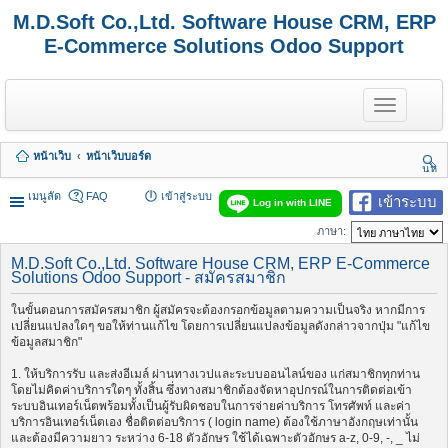
M.D.Soft Co.,Ltd. Software House CRM, ERP
E-Commerce Solutions Odoo Support
T
o
g
g
หน้าเว็บ
หน้าเว็บบอร์ด
l
นห
e
า
n
เมนูลัด
FAQ
เข้าสู่ระบบ
เข้าระบบ
Log in with LINE
a
v
ภาษา:
i
g
M.D.Soft Co.,Ltd. Software House CRM, ERP E-Commerce
a
Solutions Odoo Support - สมัครสมาชิก
t
i
ในขั้นตอนการสมัครสมาชิก ผู้สมัครจะต้องกรอกข้อมูลตามความเป็นจริง หากมีการ
o
เปลี่ยนแปลงใดๆ ขอให้ท่านแก้ไข โดยการเปลี่ยนแปลงข้อมูลดังกล่าวจากปุ่ม "แก้ไข
n
ข้อมูลสมาชิก"
1. ให้บริการรับ และส่งอีเมล์ ผ่านทางเวปและระบบออนไลน์ของ แก่สมาชิกทุกท่าน
โดยไม่คิดค่าบริการใดๆ ทั้งสิ้น ซึ่งทางสมาชิกต้องจัดหาอุปกรณ์ในการติดต่อเข้า
ระบบอินเทอร์เน็ตพร้อมทั้งเป็นผู้รับผิดชอบในการจ่ายค่าบริการ โทรศัพท์ และค่า
บริการอินเทอร์เน็ตเอง ชื่อติดต่อบริการ ( login name) ต้องใช้ภาษาอังกฤษเท่านั้น
และต้องมีความยาว ระหว่าง 6-18 ตัวอักษร ใช้ได้เฉพาะตัวอักษร a-z, 0-9, -, _ ไม่