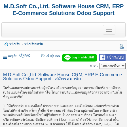
M.D.Soft Co.,Ltd. Software House CRM, ERP
E-Commerce Solutions Odoo Support
T
o
g
g
หน้าเว็บ
หน้าเว็บบอร์ด
l
นห
e
า
n
เมนูลัด
FAQ
เข้าสู่ระบบ
เข้าระบบ
Log in with LINE
a
v
ภาษา:
i
g
M.D.Soft Co.,Ltd. Software House CRM, ERP E-Commerce
a
Solutions Odoo Support - สมัครสมาชิก
t
i
ในขั้นตอนการสมัครสมาชิก ผู้สมัครจะต้องกรอกข้อมูลตามความเป็นจริง หากมีการ
o
เปลี่ยนแปลงใดๆ ขอให้ท่านแก้ไข โดยการเปลี่ยนแปลงข้อมูลดังกล่าวจากปุ่ม "แก้ไข
n
ข้อมูลสมาชิก"
1. ให้บริการรับ และส่งอีเมล์ ผ่านทางเวปและระบบออนไลน์ของ แก่สมาชิกทุกท่าน
โดยไม่คิดค่าบริการใดๆ ทั้งสิ้น ซึ่งทางสมาชิกต้องจัดหาอุปกรณ์ในการติดต่อเข้า
ระบบอินเทอร์เน็ตพร้อมทั้งเป็นผู้รับผิดชอบในการจ่ายค่าบริการ โทรศัพท์ และค่า
บริการอินเทอร์เน็ตเอง ชื่อติดต่อบริการ ( login name) ต้องใช้ภาษาอังกฤษเท่านั้น
และต้องมีความยาว ระหว่าง 6-18 ตัวอักษร ใช้ได้เฉพาะตัวอักษร a-z, 0-9, -, _ ไม่