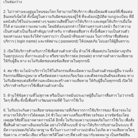
เว้นช่องว่าง
2. ไม่ว่าท่านจะอยู่มุมไหนของโลก ก็สามารถใช้บริการ เพียงมีคอมพิวเตอร์ที่เชื่อมต่อ
อินเทอร์เน็ตได้ ทั้งนี้อยู่ในความรับผิดชอบของผู้ใช้ ที่จะต้องปฏิบัติตามกฎระเบียบ ที่มี
ผลบังคับใช้ในประเทศต่างๆ ขอสงวนสิทธิ์ในการให้บริการ และหยุดให้บริการเมื่อใด
ก็ได้ ตามแต่ความเหมาะสม โดยมิต้องบอกกล่าวให้ท่านทราบล่วงหน้า ถือว่าความ
เป็นส่วนตัวเป็นเรื่องสำคัญมากสำหรับ การติดต่อสื่อสาร ทั้งนี้เพื่อความเป็นส่วนตัว
ของท่านเอง ขอแจ้งให้ท่านทราบว่า เป็นหน้าที่ของท่านเอง ในการรักษาชื่อติดต่อ
บริการ ( login name) และรหัสผ่าน ( password) ให้ปลอดภัย ไม่บอกให้ผู้อื่นทราบ
3. เปิดให้บริการสำหรับการใช้เพื่อส่วนตัวเท่านั้น ห้ามใช้ เพื่อผลประโยชน์ทางธุรกิจ
ในทุกรูปแบบ ทั้งการแอบอ้าง หรือขายบริการต่อ (resale) หากท่านทำความเสียหาย
ให้กับผู้อื่น ทาง จะไม่รับผิดชอบต่อข้อเสียหายในทุกกรณี
4. สมาชิก จะไม่นำบริการไปใช้ในกิจกรรมที่ละเมิดความเป็นส่วนตัวของผู้อื่น รวมทั้ง
กิจกรรมที่ผิดกฎหมาย หรือขัดต่อความสงบเรียบร้อย และศีลธรรมอันดีของสังคม ทาง
ไม่รับผิดชอบต่อสิ่งที่ท่านละเมิดและสร้างความเสียหาย ให้กับผู้อื่นในทุกกรณี เปิดให้
บริการสำหรับการใช้เพื่อส่วนตัวเท่านั้น
5. ห้ามใช้ข้อความที่ไม่สุภาพ หรือเป็นการหมิ่นประมาทผู้อื่นในการสื่อสาร ไม่ว่ากรณี
ใดๆ ทั้งสิ้น ทั้งนี้เพื่อสร้างวัฒนธรรมที่ดี ในการใช้เว็บ
6. ไม่รับประกันความเสียหายของจดหมายที่เกิดจากการใช้บริการของ ซึ่งอาจจะไม่
สามารถให้บริการได้ตลอด 24 ชั่วโมง เพราะเครื่องเซิร์ฟเวอร์ของ อาจขัดข้องโดย
เหตุสุดวิสัยที่ไม่อาจคาดการณ์ได้ อีกทั้ง ไม่รับรองความปลอดภัยในการใช้เว็บ เพื่อสั่ง
ซื้อสินค้าผ่านทางอินเทอร์เน็ต อย่างไรก็ดีระบบที่ นำมาให้บริการกับท่านเป็นระบบ ที่
มีความปลอดภัยได้มาตรฐาน ซึ่งในภาวะการทำงานปกติจะไม่เกิด ความเสียหายใดๆ
ข้อความ ภาพนิ่ง เสียง หรือภาพวิดีโอต่างๆ ที่พ่วงท้ายมากับจดหมาย เป็นทรัพย์สิน