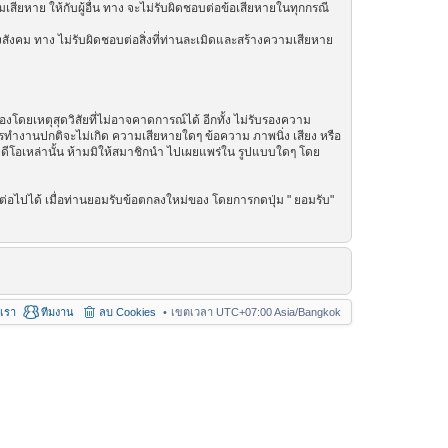
เสียหาย ให้กับผู้อื่น ทาง จะไม่รับผิดชอบต่อข้อเสียหายในทุกกรณี
สังคม ทาง ไม่รับผิดชอบต่อสิ่งที่ท่านละเมิดและสร้างความเสียหาย
โดยเหตุสุดวิสัยที่ไม่อาจคาดการณ์ได้ อีกทั้ง ไม่รับรองความ
การทำงานปกติจะไม่เกิด ความเสียหายใดๆ ข้อความ ภาพนิ่ง เสียง หรือ
วิดีโอเหล่านั้น ห้ามมิให้สมาชิกนำ ไปเผยแพร่ใน รูปแบบใดๆ โดย
่อไปได้ เมื่อท่านยอมรับข้อตกลงใหม่ของ โดยการกดปุ่ม " ยอมรับ"
อเรา
ทีมงาน
ลบ Cookies
เขตเวลา UTC+07:00 Asia/Bangkok