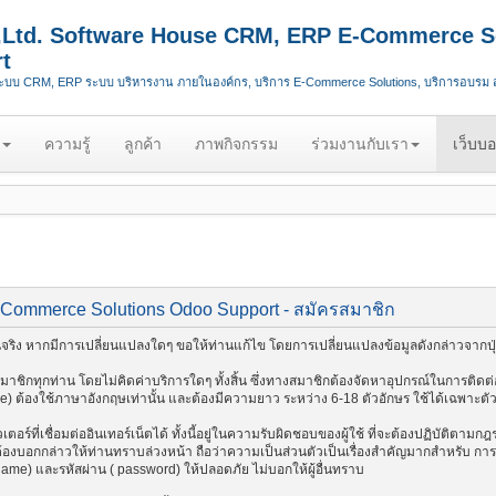
.,Ltd. Software House CRM, ERP E-Commerce S
t
ระบบ CRM, ERP ระบบ บริหารงาน ภายในองค์กร, บริการ E-Commerce Solutions, บริการอบรม
ความรู้
ลูกค้า
ภาพกิจกรรม
ร่วมงานกับเรา
เว็บบอ
-Commerce Solutions Odoo Support - สมัครสมาชิก
ริง หากมีการเปลี่ยนแปลงใดๆ ขอให้ท่านแก้ไข โดยการเปลี่ยนแปลงข้อมูลดังกล่าวจากปุ่
ชิกทุกท่าน โดยไม่คิดค่าบริการใดๆ ทั้งสิ้น ซึ่งทางสมาชิกต้องจัดหาอุปกรณ์ในการติดต่อ
me) ต้องใช้ภาษาอังกฤษเท่านั้น และต้องมีความยาว ระหว่าง 6-18 ตัวอักษร ใช้ได้เฉพาะตัวอัก
อร์ที่เชื่อมต่ออินเทอร์เน็ตได้ ทั้งนี้อยู่ในความรับผิดชอบของผู้ใช้ ที่จะต้องปฏิบัติตาม
งบอกกล่าวให้ท่านทราบล่วงหน้า ถือว่าความเป็นส่วนตัวเป็นเรื่องสำคัญมากสำหรับ การติด
 name) และรหัสผ่าน ( password) ให้ปลอดภัย ไม่บอกให้ผู้อื่นทราบ