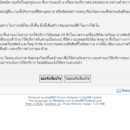
ลประโยชน์ทางธุรกิจในทุกรูปแบบ ทั้งการแอบอ้าง หรือขายบริการต่อ (resale) หากท่านทำความ
องผู้อื่น รวมทั้งกิจกรรมที่ผิดกฎหมาย หรือขัดต่อความสงบเรียบร้อย และศีลธรรมอันดีของ
าร ไม่ว่ากรณีใดๆ ทั้งสิ้น ทั้งนี้เพื่อสร้างวัฒนธรรมที่ดี ในการใช้เว็บ
ึ่งอาจจะไม่สามารถให้บริการได้ตลอด 24 ชั่วโมง เพราะเครื่องเซิร์ฟเวอร์ของ อาจขัดข้อง
างไรก็ดีระบบที่ นำมาให้บริการกับท่านเป็นระบบ ที่มีความปลอดภัยได้มาตรฐาน ซึ่งในภาวะ
รุงเทพโทรทัศน์ และวิทยุ จำกัด ทางเราขอสงวนลิขสิทธิ์ในข้อความ ภาพนิ่ง เสียง และภาพ
่อสินค้า และบริการต่างๆ ของ ด้วย
บ โดยจะประกาศ ข้อตกลงใหม่ขึ้นหน้าจอ เพื่อให้ท่านรับทราบ และท่านจะใช้บริการของ ต
ในการระงับการให้บริการ โดยมิต้องแจ้งให้ทราบล่วงหน้า
ติดต่
Powered by
phpBB
® Forum Software © phpBB Limited
Thai language by
Mindphp.com
&
phpBBThailand.com
Time: 0.053s
|
Queries: 11
| Peak Memory Usage: 3.23 MiB